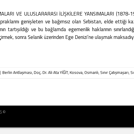
ALARI VE ULUSLARARASI İLİŞKİLERE YANSIMALARI (1878-1912)
praklarını genişleten ve bağımsız olan Sırbistan, elde ettiği k
ğının tartışıldığı ve bu bağlamda egemenlik haklarının sınırland
geçirmek, sonra Selanik üzerinden Ege Denizi’ne ulaşmak maksadıy
|
Berlin Antlaşması
,
Doç. Dr. Ali Ata YİĞİT
,
Kosova
,
Osmanlı
,
Sınır Çatışmaşarı
,
Sı
26 ©