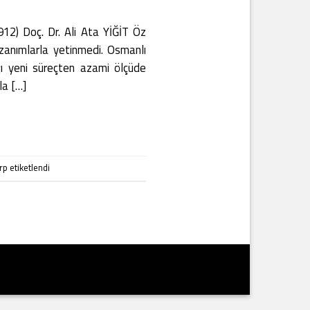
 Doç. Dr. Ali Ata YİĞİT Öz
azanımlarla yetinmedi. Osmanlı
ığı yeni süreçten azami ölçüde
la […]
rp
etiketlendi