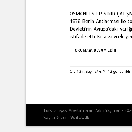
OSMANLI-SIRP SINIR ÇATIŞM
1878 Berlin Antlaşması ile to
Devleti’nin Avrupa’daki varlı
istifade etti. Kosova’yı ele 
OKUMAYA DEVAM EDIN
→
Cilt: 124
,
Sayı: 244
,
Yıl 42
gönderildi
Türk Dünyası Araştırmaları Vakfı Yayınları - 20
Sayfa Düzeni:
Vedat.0k