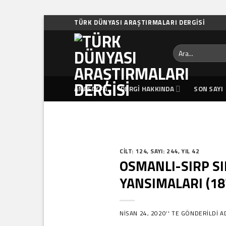
Skip
TÜRK DÜNYASI ARAŞTIRMALARI DERGISI
to
content
Ara:
ANASAYFA
DERGI HAKKINDA
SON SAYI
CILT: 124
,
SAYI: 244
,
YIL 42
OSMANLI-SIRP SI
YANSIMALARI (18
NISAN 24, 2020
’' TE GÖNDERILDI
A