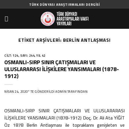
Skip
TÜRK DÜNYASI ARAŞTIRMALARI DERGISI
to
content
ETIKET ARŞIVLERI:
BERLIN ANTLAŞMASI
CILT: 124
,
SAYI: 244
,
YIL 42
OSMANLI-SIRP SINIR ÇATIŞMALARI VE
ULUSLARARASI İLİŞKİLERE YANSIMALARI (1878-
1912)
NISAN 24, 2020
’' TE GÖNDERILDI
ADMIN
TARAFINDAN
OSMANLI-SIRP SINIR ÇATIŞMALARI VE ULUSLARARASI
İLİŞKİLERE YANSIMALARI (1878-1912) Doç. Dr. Ali Ata YİĞİT
Öz 1878 Berlin Antlaşması ile topraklarını genişleten ve