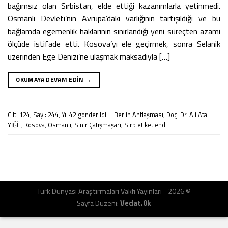
bağımsız olan Sırbistan, elde ettiği kazanımlarla yetinmedi.
Osmanlı Devleti’nin Avrupa’daki varlığının tartışıldığı ve bu
bağlamda egemenlik haklarının sınırlandığı yeni süreçten azami
ölçüde istifade etti. Kosova’yı ele geçirmek, sonra Selanik
üzerinden Ege Denizi’ne ulaşmak maksadıyla […]
OKUMAYA DEVAM EDIN
→
Cilt: 124
,
Sayı: 244
,
Yıl 42
gönderildi
|
Berlin Antlaşması
,
Doç. Dr. Ali Ata
YİĞİT
,
Kosova
,
Osmanlı
,
Sınır Çatışmaşarı
,
Sırp
etiketlendi
Türk Dünyası Araştırmaları Vakfı Yayınları - 2026 ©
Sayfa Düzeni:
Vedat.0k