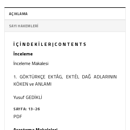
AÇIKLAMA
SAYI HAKEMLERI
İ Ç İ N D E K İ L E R | C O N T E N T S
İnceleme
İnceleme Makalesi
1. GÖKTÜRKÇE EKTÁG, EKTÉL DAĞ ADLARININ
KÖKEN ve ANLAMI
Yusuf GEDİKLİ
SAYFA: 13-26
PDF
Araştırma Makaleleri