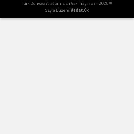
Türk Dünyası Araştırmaları Vakfı Yayınları - 2026 ©
Sayfa Düzeni:
Vedat.0k