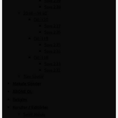
Sayı: 239
Sayı: 238
2018 – Yıl 40
Cilt: 120
Sayı: 237
Sayı: 236
Cilt: 119
Sayı: 235
Sayı: 234
Cilt: 118
Sayı: 233
Sayı: 232
Tüm Sayılar
Makale Gönder
ABONE OL
İletişim
Kurullar / Editörler
Şeref Kurulu