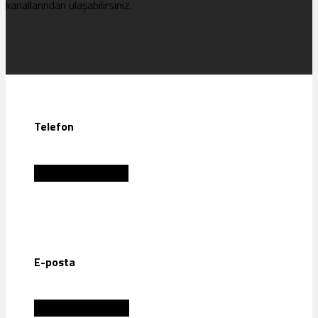
kanallarından ulaşabilirsiniz.
Telefon
+90 212 511 10 06
E-posta
tdadergi@turan.org