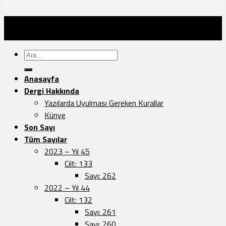
Türk Dünyası Araştırmaları Vakfı Yayınları - 2026 ©
Sayfa Düzeni:
Vedat.0k
Ara:
Anasayfa
Dergi Hakkında
Yazılarda Uyulması Gereken Kurallar
Künye
Son Sayı
Tüm Sayılar
2023 – Yıl 45
Cilt: 133
Sayı: 262
2022 – Yıl 44
Cilt: 132
Sayı: 261
Sayı: 260