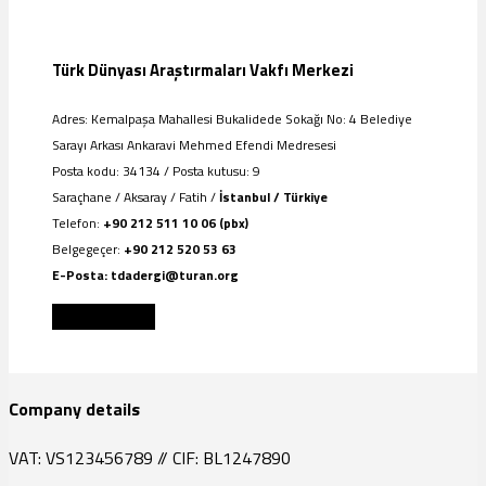
Türk Dünyası Araştırmaları Vakfı Merkezi
Adres: Kemalpaşa Mahallesi Bukalidede Sokağı No: 4 Belediye
Sarayı Arkası Ankaravi Mehmed Efendi Medresesi
Posta kodu: 34134 / Posta kutusu: 9
Saraçhane / Aksaray / Fatih /
İstanbul / Türkiye
Telefon:
+90 212 511 10 06 (pbx)
Belgegeçer:
+90 212 520 53 63
E-Posta: tdadergi@turan.org
Get directions
Company details
VAT: VS123456789 // CIF: BL1247890