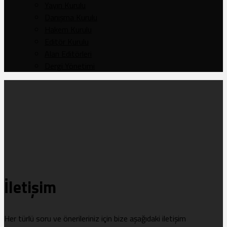
Yayın Kurulu
Danışma Kurulu
Hakem Kurulu
Editör Kurulu
Alan Editörleri
Dergi Yönetimi
İletişim
Her türlü soru ve önerileriniz için bize aşağıdaki iletişim