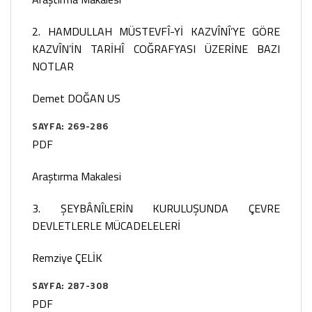
2. HAMDULLAH MÜSTEVFÎ-Yİ KAZVÎNÎ’YE GÖRE
KAZVÎN’İN TARİHÎ COĞRAFYASI ÜZERİNE BAZI
NOTLAR
Demet DOĞAN US
SAYFA: 269-286
PDF
Araştırma Makalesi
3. ŞEYBÂNÎLERİN KURULUŞUNDA ÇEVRE
DEVLETLERLE MÜCADELELERİ
Remziye ÇELİK
SAYFA: 287-308
PDF