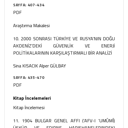
SAYFA: 407-434
PDF
Araştırma Makalesi
10. 2000 SONRASI TÜRKİYE VE RUSYA’NIN DOĞU
AKDENİZ’DEKİ GÜVENLİK VE ENERJİ
POLİTİKALARININ KARŞILAŞTIRMALI BİR ANALİZİ
Sina KISACIK
Alper GÜLBAY
SAYFA: 435-470
PDF
Kitap İncelemeleri
Kitap İncelemesi
11. 1904 BULGAR GENEL AFFI (‘AFV-I ‘UMÛMÎ)
ÜSKÜP VE EDIRNE HAPISHANELERINDEKI