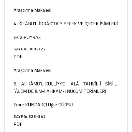
Araştırma Makalesi
4. KİTÂBÜ’L-İDRÂK’TA YİYECEK VE İÇECEK İSİMLERİ
Esra POYRAZ
SAYFA: 309-322
PDF
Araştırma Makalesi
5. AHKÂMÜ’L-KÜLLİYYE ʿALÂ TAHVÎL-İ SİNİ’L-
ʿÂLEM’DE İLM-İ AHKÂM-I NÜCÛM TERİMLERİ
Emre KUNDAKÇI
Uğur GÜRSU
SAYFA: 323-342
PDF