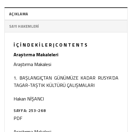
AÇIKLAMA
SAYI HAKEMLERI
İ Ç İ N D E K İ L E R | C O N T E N T S
Araştırma Makaleleri
Araştırma Makalesi
1. BAŞLANGIÇTAN GÜNÜMÜZE KADAR RUSYA’DA
TAGAR-TAŞTIK KÜLTÜRÜ ÇALIŞMALARI
Hakan NİŞANCI
SAYFA: 253-268
PDF
Araştırma Makalesi