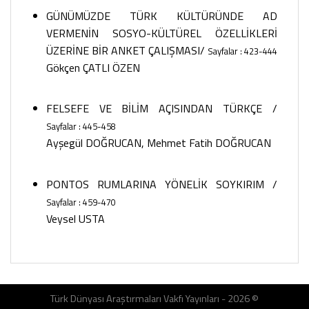
GÜNÜMÜZDE TÜRK KÜLTÜRÜNDE AD
VERMENİN SOSYO-KÜLTÜREL ÖZELLİKLERİ
ÜZERİNE BİR ANKET ÇALIŞMASI
/
Sayfalar : 423-444
Gökçen ÇATLI ÖZEN
FELSEFE VE BİLİM AÇISINDAN TÜRKÇE
/
Sayfalar : 445-458
Ayşegül DOĞRUCAN, Mehmet Fatih DOĞRUCAN
PONTOS RUMLARINA YÖNELİK SOYKIRIM
/
Sayfalar : 459-470
Veysel USTA
Türk Dünyası Araştırmaları Vakfı Yayınları - 2026 ©