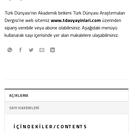
Türk Dünyası’nın Akademik birikimi Türk Dünyası Araştırmaları
Dergisi’ne web sitemiz
www.tdavyayinlari.com
üzerinden
sipariş verebilir veya abone olabilirsiniz. Aşağıdaki menüyü
kullanarak sayı içerisinde yer alan makalelere ulaşabilirsiniz.
AÇIKLAMA
SAYI HAKEMLERI
İ Ç İ N D E K İ L E R / C O NT E NT S