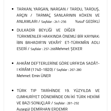
TARKAN, YARGAN, NARGAN / TARDU, TARDUŞ,
ARÇIN / TARMAÇ SANLARININ KÖKEN VE
ANLAMLARI
/
Yusuf GEDİKLİ
Sayfalar : 241-256
DULKADİR BEYLİĞİ VE DİĞER
TÜRKMENLER HAKKINDA ÖNEMLİ BİR KAYNAK:
İBN BAHADIR’IN VEKÂYİ‘ ET-TÜRKMÂN ADLI
ESERİ
/
Mehmet ŞEKER
Sayfalar : 257-266
AHKÂM DEFTERLERİNE GÖRE URFA’DA SADÂT-
I KİRÂM (1740-1820)
/
Sayfalar : 267-280
Mehmet Emin ÜNER
TÜRK TIP TARİHİNDE 19. YÜZYILDA VE
CUMHURİYET DÖNEMİNDE ON İKİ TÜRK HEKİMİ
VE BAZI SONUÇLAR
/
Sayfalar : 281-292
Ayşegül DEMİRHAN ERDEMİR