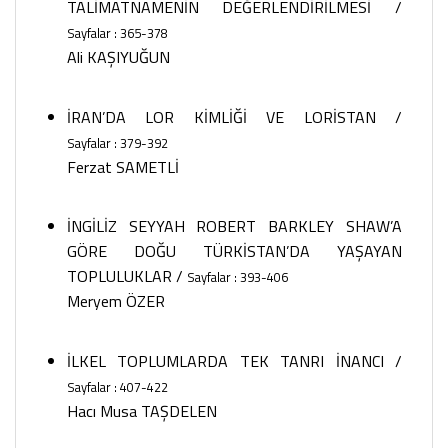
TALİMATNAMENİN DEĞERLENDİRİLMESİ
/
Sayfalar : 365-378
Ali KAŞIYUĞUN
İRAN’DA LOR KİMLİĞİ VE LORİSTAN
/
Sayfalar : 379-392
Ferzat SAMETLİ
İNGİLİZ SEYYAH ROBERT BARKLEY SHAW’A
GÖRE DOĞU TÜRKİSTAN’DA YAŞAYAN
TOPLULUKLAR
/
Sayfalar : 393-406
Meryem ÖZER
İLKEL TOPLUMLARDA TEK TANRI İNANCI
/
Sayfalar : 407-422
Hacı Musa TAŞDELEN