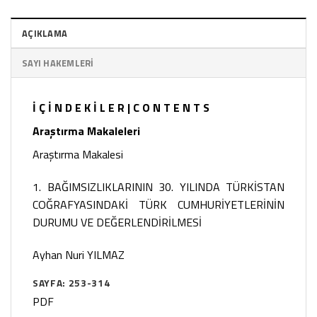
AÇIKLAMA
SAYI HAKEMLERI
İ Ç İ N D E K İ L E R | C O N T E N T S
Araştırma Makaleleri
Araştırma Makalesi
1. BAĞIMSIZLIKLARININ 30. YILINDA TÜRKİSTAN
COĞRAFYASINDAKİ TÜRK CUMHURİYETLERİNİN
DURUMU VE DEĞERLENDİRİLMESİ
Ayhan Nuri YILMAZ
SAYFA: 253-314
PDF