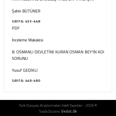
Şahin BÜTÜNER
SAYFA: 433-448
PDF
İnceleme Makalesi
8. OSMANLI DEVLETİNİ KURAN OSMAN BEY’İN ADI
SORUNU
Yusuf GEDİKLİ
SAYFA: 449-480
Türk Dünyası Araştırmaları Vakfı Yayınları - 2026 ©
Sayfa Düzeni:
Vedat.0k