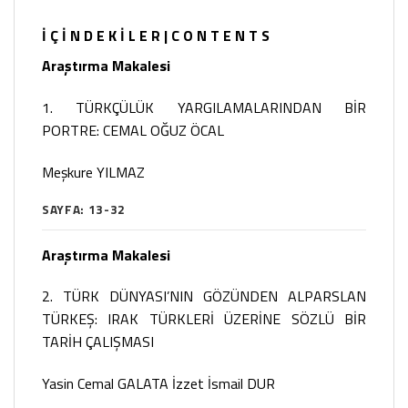
İ Ç İ N D E K İ L E R | C O N T E N T S
Araştırma Makalesi
1. TÜRKÇÜLÜK YARGILAMALARINDAN BİR
PORTRE: CEMAL OĞUZ ÖCAL
Meşkure YILMAZ
SAYFA: 13-32
Araştırma Makalesi
2. TÜRK DÜNYASI’NIN GÖZÜNDEN ALPARSLAN
TÜRKEŞ: IRAK TÜRKLERİ ÜZERİNE SÖZLÜ BİR
TARİH ÇALIŞMASI
Yasin Cemal GALATA İzzet İsmail DUR