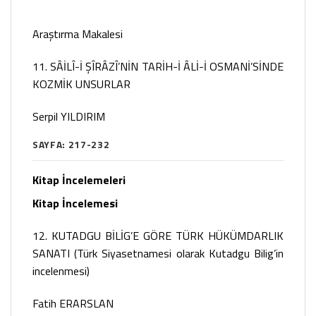
Araştırma Makalesi
11. SÂİLÎ-İ ŞÎRÂZÎ’NİN TARİH-İ ÂLİ-İ OSMANİ’SİNDE
KOZMİK UNSURLAR
Serpil YILDIRIM
SAYFA: 217-232
Kitap İncelemeleri
Kitap İncelemesi
12. KUTADGU BİLİG’E GÖRE TÜRK HÜKÜMDARLIK
SANATI (Türk Siyasetnamesi olarak Kutadgu Bilig’in
incelenmesi)
Fatih ERARSLAN