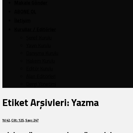
Makale Gönder
ABONE OL
İletişim
Kurullar / Editörler
Şeref Kurulu
Yayın Kurulu
Danışma Kurulu
Hakem Kurulu
Editör Kurulu
Alan Editörleri
Dergi Yönetimi
Etiket Arşivleri:
Yazma
Yıl 42
,
Cilt: 125
,
Sayı: 247