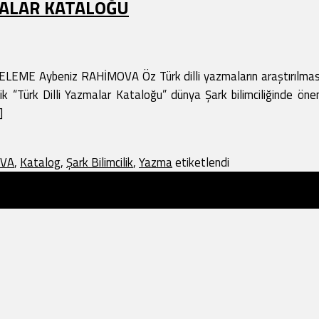
MALAR KATALOĞU
Aybeniz RAHİMOVA Öz Türk dilli yazmaların araştırılması ala
ltlik “Türk Dilli Yazmalar Kataloğu” dünya Şark bilimciliğinde ön
]
OVA
,
Katalog
,
Şark Bilimcilik
,
Yazma
etiketlendi