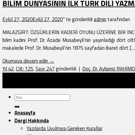
BİLİM DÜNYASININ İLK TÜRK DİLİ YAZ
Eylül 27, 2020
Eylül 27, 2020
’' te gönderildi
admin
tarafından
MALAZGİRT: ÖZGÜRLERİN KADERİ OYUNU ÜZERİNE BİR İNCELEME 
bilim kadını Prof. Dr. Azade Musabeyli’nin yayınladığı dört ci
makalede Prof. Dr. Musabeyli’nin 1875 sayfadan ibaret dört […
Okumaya devam edin
→
Yıl 42
,
Cilt: 125
,
Sayı: 247
gönderildi
|
Doç. Dr. Aybeniz RAHİM
Türk Dünyası Araştırmaları Vakfı Yayınları - 2026 ©
Sayfa Düzeni:
Vedat.0k
Ara:
Anasayfa
Dergi Hakkında
Yazılarda Uyulması Gereken Kurallar