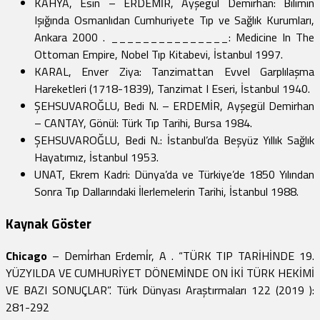
KAHYA, Esin – ERDEMİR, Ayşegül Demirhan: Bilimin
Işığında Osmanlıdan Cumhuriyete Tıp ve Sağlık Kurumları,
Ankara 2000 . _______________: Medicine In The
Ottoman Empire, Nobel Tıp Kitabevi, İstanbul 1997.
KARAL, Enver Ziya: Tanzimattan Evvel Garplılaşma
Hareketleri (1718-1839), Tanzimat I Eseri, İstanbul 1940.
ŞEHSUVAROĞLU, Bedi N. – ERDEMİR, Ayşegül Demirhan
– CANTAY, Gönül: Türk Tıp Tarihi, Bursa 1984.
ŞEHSUVAROĞLU, Bedi N.: İstanbul’da Beşyüz Yıllık Sağlık
Hayatımız, İstanbul 1953.
UNAT, Ekrem Kadri: Dünya’da ve Türkiye’de 1850 Yılından
Sonra Tıp Dallarındaki İlerlemelerin Tarihi, İstanbul 1988.
Kaynak Göster
Chicago
– Demi̇rhan Erdemi̇r, A . “TÜRK TIP TARİHİNDE 19.
YÜZYILDA VE CUMHURİYET DÖNEMİNDE ON İKİ TÜRK HEKİMİ
VE BAZI SONUÇLAR”. Türk Dünyası Araştırmaları 122 (2019 ):
281-292