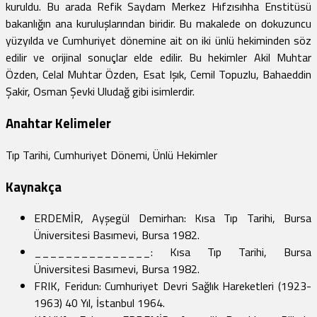
kuruldu. Bu arada Refik Saydam Merkez Hıfzısıhha Enstitüsü
bakanlığın ana kuruluşlarından biridir. Bu makalede on dokuzuncu
yüzyılda ve Cumhuriyet dönemine ait on iki ünlü hekiminden söz
edilir ve orijinal sonuçlar elde edilir. Bu hekimler Akil Muhtar
Özden, Celal Muhtar Özden, Esat Işık, Cemil Topuzlu, Bahaeddin
Şakir, Osman Şevki Uludağ gibi isimlerdir.
Anahtar Kelimeler
Tıp Tarihi, Cumhuriyet Dönemi, Ünlü Hekimler
Kaynakça
ERDEMİR, Ayşegül Demirhan: Kısa Tıp Tarihi, Bursa
Üniversitesi Basımevi, Bursa 1982.
_______________: Kısa Tıp Tarihi, Bursa
Üniversitesi Basımevi, Bursa 1982.
FRIK, Feridun: Cumhuriyet Devri Sağlık Hareketleri (1923-
1963) 40 Yıl, İstanbul 1964.