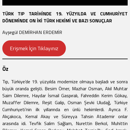
TÜRK TIP TARİHİNDE 19. YÜZYILDA VE CUMHURİYET
DÖNEMİNDE ON İKİ TÜRK HEKİMİ VE BAZI SONUÇLAR
Ayşegül DEMİRHAN ERDEMİR
Erişmek İçin Tıklayınız
Öz
Tıp, Türkiye’de 19. yüzyılda modernize olmaya başladı ve sonra
büyük oranda gelişti. Besim Ömer, Mazhar Osman, Akil Muhtar
Saim Dilemre, Haydar İsmail Gaspıralı, Fahreddin Kerim Gökay,
Muzaffer Dilemre, Reşit Galip, Osman Şevki Uludağ, Türkiye
Cumhuriyeti’nin ilk yıllarında en ünlü hekimlerdi. Ayrıca F.
Akçakoca, Kemal Akay ve Süreyya Tahsin Atademir onlar
arasında idi. Tevfik Salim Sağlam, Nurettin Berkol, Muhittin