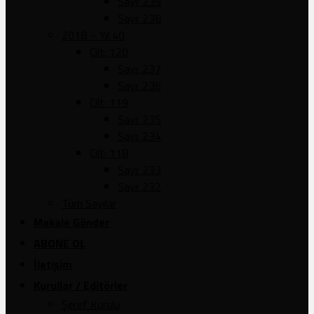
Sayı: 239
Sayı: 238
2018 – Yıl 40
Cilt: 120
Sayı: 237
Sayı: 236
Cilt: 119
Sayı: 235
Sayı: 234
Cilt: 118
Sayı: 233
Sayı: 232
Tüm Sayılar
Makale Gönder
ABONE OL
İletişim
Kurullar / Editörler
Şeref Kurulu