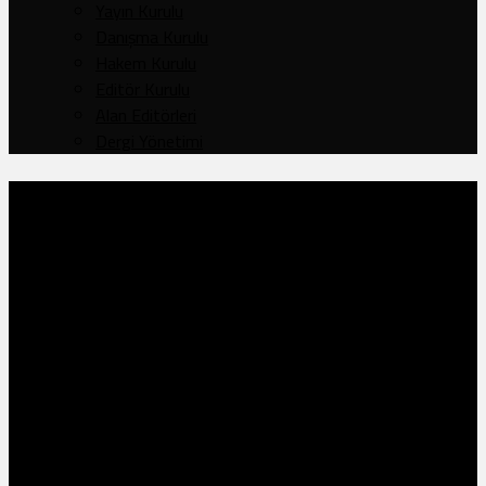
Yayın Kurulu
Danışma Kurulu
Hakem Kurulu
Editör Kurulu
Alan Editörleri
Dergi Yönetimi
Sayı: 241
,
Cilt: 122
,
Yıl 41
TÜRK TIP TARİHİNDE 19.
YÜZYILDA VE CUMHURİYET
DÖNEMİNDE ON İKİ TÜRK
HEKİMİ VE BAZI SONUÇLAR