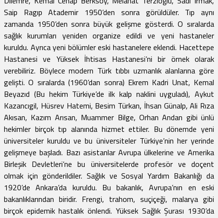
Dilemre, Kemal Cenap Berksoy, Melahat Terzioğlu, Sadi Irmak,
Saip Ragıp Atademir 1950’den sonra görüldüler. Tıp aynı
zamanda 1950’den sonra büyük gelişme gösterdi. O sıralarda
sağlık kurumları yeniden organize edildi ve yeni hastaneler
kuruldu. Ayrıca yeni bölümler eski hastanelere eklendi. Hacettepe
Hastanesi ve Yüksek İhtisas Hastanesi’ni bir örnek olarak
verebiliriz. Böylece modern Türk tıbbı uzmanlık alanlarına göre
gelişti. O sıralarda (1960’dan sonra) Ekrem Kadri Unat, Kemal
Beyazıd (Bu hekim Türkiye’de ilk kalp naklini uyguladı), Aykut
Kazancıgil, Hüsrev Hatemi, Besim Türkan, İhsan Günalp, Ali Rıza
Akısan, Kazım Arısan, Muammer Bilge, Orhan Andan gibi ünlü
hekimler birçok tıp alanında hizmet ettiler. Bu dönemde yeni
üniversiteler kuruldu ve bu üniversiteler Türkiye’nin her yerinde
gelişmeye başladı. Bazı asistanlar Avrupa ülkelerine ve Amerika
Birleşik Devletleri’ne bu üniversitelerde profesör ve doçent
olmak için gönderildiler. Sağlık ve Sosyal Yardım Bakanlığı da
1920’de Ankara’da kuruldu. Bu bakanlık, Avrupa’nın en eski
bakanlıklarından biridir. Frengi, trahom, suçiçeği, malarya gibi
birçok epidemik hastalık önlendi. Yüksek Sağlık Şurası 1930’da