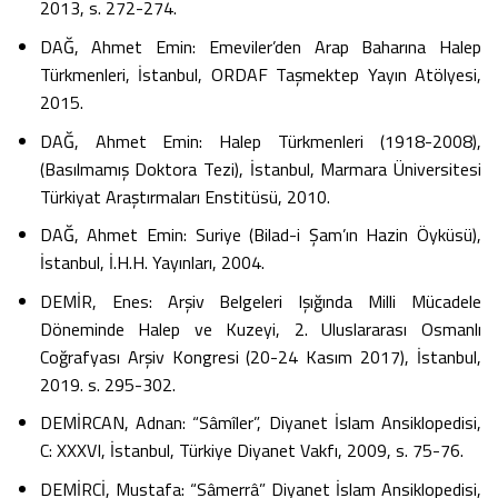
2013, s. 272-274.
DAĞ, Ahmet Emin: Emeviler’den Arap Baharına Halep
Türkmenleri, İstanbul, ORDAF Taşmektep Yayın Atölyesi,
2015.
DAĞ, Ahmet Emin: Halep Türkmenleri (1918-2008),
(Basılmamış Doktora Tezi), İstanbul, Marmara Üniversitesi
Türkiyat Araştırmaları Enstitüsü, 2010.
DAĞ, Ahmet Emin: Suriye (Bilad-i Şam’ın Hazin Öyküsü),
İstanbul, İ.H.H. Yayınları, 2004.
DEMİR, Enes: Arşiv Belgeleri Işığında Milli Mücadele
Döneminde Halep ve Kuzeyi, 2. Uluslararası Osmanlı
Coğrafyası Arşiv Kongresi (20-24 Kasım 2017), İstanbul,
2019. s. 295-302.
DEMİRCAN, Adnan: “Sâmîler”, Diyanet İslam Ansiklopedisi,
C: XXXVI, İstanbul, Türkiye Diyanet Vakfı, 2009, s. 75-76.
DEMİRCİ, Mustafa: “Sâmerrâ” Diyanet İslam Ansiklopedisi,