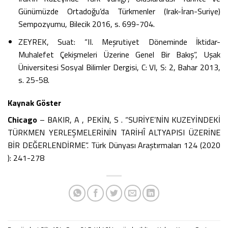
Günümüzde Ortadoğu’da Türkmenler (Irak-İran-Suriye)
Sempozyumu, Bilecik 2016, s. 699-704.
ZEYREK, Suat: “II. Meşrutiyet Döneminde İktidar-
Muhalefet Çekişmeleri Üzerine Genel Bir Bakış”, Uşak
Üniversitesi Sosyal Bilimler Dergisi, C: VI, S: 2, Bahar 2013,
s. 25-58.
Kaynak Göster
Chicago
– BAKIR, A , PEKİN, S . “SURİYE’NİN KUZEYİNDEKİ
TÜRKMEN YERLEŞMELERİNİN TARİHÎ ALTYAPISI ÜZERİNE
BİR DEĞERLENDİRME”. Türk Dünyası Araştırmaları 124 (2020
): 241-278