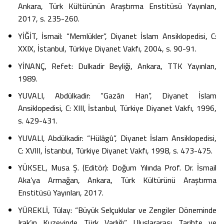
Ankara, Türk Kültürünün Araştırma Enstitüsü Yayınları,
2017, s. 235-260.
YİĞİT, İsmail: “Memlükler”, Diyanet İslam Ansiklopedisi, C:
XXIX, İstanbul, Türkiye Diyanet Vakfı, 2004, s. 90-91.
YİNANÇ, Refet: Dulkadir Beyliği, Ankara, TTK Yayınları,
1989.
YUVALI, Abdülkadir: “Gazân Han”, Diyanet İslam
Ansiklopedisi, C: XIII, İstanbul, Türkiye Diyanet Vakfı, 1996,
s. 429-431.
YUVALI, Abdülkadir: “Hülâgû”, Diyanet İslam Ansiklopedisi,
C: XVIII, İstanbul, Türkiye Diyanet Vakfı, 1998, s. 473-475.
YÜKSEL, Musa Ş. (Editör): Doğum Yılında Prof. Dr. İsmail
Aka’ya Armağan, Ankara, Türk Kültürünü Araştırma
Enstitüsü Yayınları, 2017.
YÜREKLİ, Tülay: “Büyük Selçuklular ve Zengiler Döneminde
Irak’ın Kuzeyinde Türk Varlığı”, Uluslararası Tarihte ve