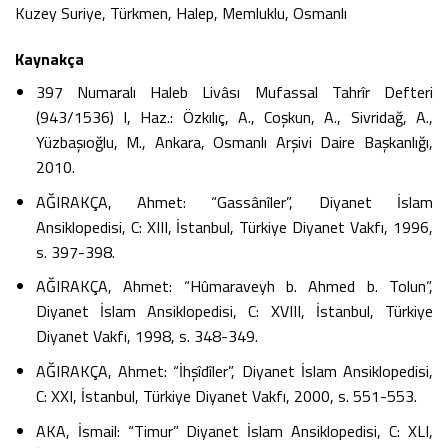
Kuzey Suriye, Türkmen, Halep, Memluklu, Osmanlı
Kaynakça
397 Numaralı Haleb Livâsı Mufassal Tahrîr Defteri
(943/1536) I, Haz.: Özkılıç, A., Coşkun, A., Sivridağ, A.,
Yüzbaşıoğlu, M., Ankara, Osmanlı Arşivi Daire Başkanlığı,
2010.
AĞIRAKÇA, Ahmet: “Gassânîler”, Diyanet İslam
Ansiklopedisi, C: XIII, İstanbul, Türkiye Diyanet Vakfı, 1996,
s. 397-398.
AĞIRAKÇA, Ahmet: “Hûmaraveyh b. Ahmed b. Tolun”,
Diyanet İslam Ansiklopedisi, C: XVIII, İstanbul, Türkiye
Diyanet Vakfı, 1998, s. 348-349.
AĞIRAKÇA, Ahmet: “İhşîdîler”, Diyanet İslam Ansiklopedisi,
C: XXI, İstanbul, Türkiye Diyanet Vakfı, 2000, s. 551-553.
AKA, İsmail: “Timur” Diyanet İslam Ansiklopedisi, C: XLI,