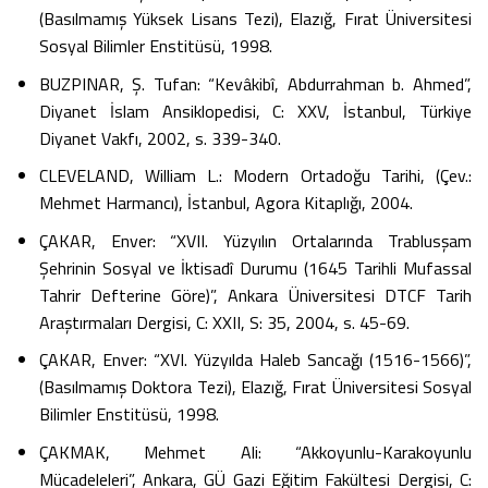
(Basılmamış Yüksek Lisans Tezi), Elazığ, Fırat Üniversitesi
Sosyal Bilimler Enstitüsü, 1998.
BUZPINAR, Ş. Tufan: “Kevâkibî, Abdurrahman b. Ahmed”,
Diyanet İslam Ansiklopedisi, C: XXV, İstanbul, Türkiye
Diyanet Vakfı, 2002, s. 339-340.
CLEVELAND, William L.: Modern Ortadoğu Tarihi, (Çev.:
Mehmet Harmancı), İstanbul, Agora Kitaplığı, 2004.
ÇAKAR, Enver: “XVII. Yüzyılın Ortalarında Trablusşam
Şehrinin Sosyal ve İktisadî Durumu (1645 Tarihli Mufassal
Tahrir Defterine Göre)”, Ankara Üniversitesi DTCF Tarih
Araştırmaları Dergisi, C: XXII, S: 35, 2004, s. 45-69.
ÇAKAR, Enver: “XVI. Yüzyılda Haleb Sancağı (1516-1566)”,
(Basılmamış Doktora Tezi), Elazığ, Fırat Üniversitesi Sosyal
Bilimler Enstitüsü, 1998.
ÇAKMAK, Mehmet Ali: “Akkoyunlu-Karakoyunlu
Mücadeleleri”, Ankara, GÜ Gazi Eğitim Fakültesi Dergisi, C: