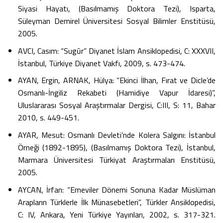
Siyasi Hayatı, (Basılmamış Doktora Tezi), Isparta,
Süleyman Demirel Üniversitesi Sosyal Bilimler Enstitüsü,
2005.
AVCI, Casım: “Sugūr” Diyanet İslam Ansiklopedisi, C: XXXVII,
İstanbul, Türkiye Diyanet Vakfı, 2009, s. 473-474.
AYAN, Ergin, ARNAK, Hülya: “Ekinci İlhan, Fırat ve Dicle’de
Osmanlı-İngiliz Rekabeti (Hamidiye Vapur İdaresi)”,
Uluslararası Sosyal Araştırmalar Dergisi, C:III, S: 11, Bahar
2010, s. 449-451.
AYAR, Mesut: Osmanlı Devleti’nde Kolera Salgını: İstanbul
Örneği (1892-1895), (Basılmamış Doktora Tezi), İstanbul,
Marmara Üniversitesi Türkiyat Araştırmaları Enstitüsü,
2005.
AYCAN, İrfan: “Emeviler Dönemi Sonuna Kadar Müslüman
Arapların Türklerle İlk Münasebetleri”, Türkler Ansiklopedisi,
C: IV, Ankara, Yeni Türkiye Yayınları, 2002, s. 317-321.