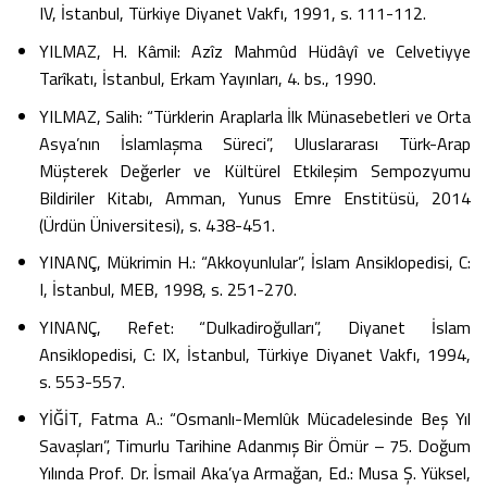
IV, İstanbul, Türkiye Diyanet Vakfı, 1991, s. 111-112.
YILMAZ, H. Kâmil: Azîz Mahmûd Hüdâyî ve Celvetiyye
Tarîkatı, İstanbul, Erkam Yayınları, 4. bs., 1990.
YILMAZ, Salih: “Türklerin Araplarla İlk Münasebetleri ve Orta
Asya’nın İslamlaşma Süreci”, Uluslararası Türk-Arap
Müşterek Değerler ve Kültürel Etkileşim Sempozyumu
Bildiriler Kitabı, Amman, Yunus Emre Enstitüsü, 2014
(Ürdün Üniversitesi), s. 438-451.
YINANÇ, Mükrimin H.: “Akkoyunlular”, İslam Ansiklopedisi, C:
I, İstanbul, MEB, 1998, s. 251-270.
YINANÇ, Refet: “Dulkadiroğulları”, Diyanet İslam
Ansiklopedisi, C: IX, İstanbul, Türkiye Diyanet Vakfı, 1994,
s. 553-557.
YİĞİT, Fatma A.: “Osmanlı-Memlûk Mücadelesinde Beş Yıl
Savaşları”, Timurlu Tarihine Adanmış Bir Ömür – 75. Doğum
Yılında Prof. Dr. İsmail Aka’ya Armağan, Ed.: Musa Ş. Yüksel,