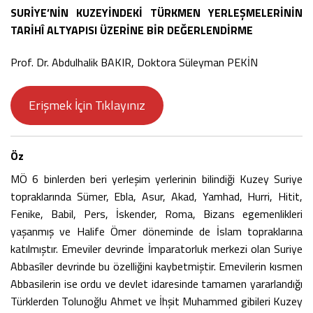
SURİYE’NİN KUZEYİNDEKİ TÜRKMEN YERLEŞMELERİNİN
TARİHÎ ALTYAPISI ÜZERİNE BİR DEĞERLENDİRME
Prof. Dr. Abdulhalik BAKIR, Doktora Süleyman PEKİN
Erişmek İçin Tıklayınız
Öz
MÖ 6 binlerden beri yerleşim yerlerinin bilindiği Kuzey Suriye
topraklarında Sümer, Ebla, Asur, Akad, Yamhad, Hurri, Hitit,
Fenike, Babil, Pers, İskender, Roma, Bizans egemenlikleri
yaşanmış ve Halife Ömer döneminde de İslam topraklarına
katılmıştır. Emeviler devrinde İmparatorluk merkezi olan Suriye
Abbasîler devrinde bu özelliğini kaybetmiştir. Emevilerin kısmen
Abbasilerin ise ordu ve devlet idaresinde tamamen yararlandığı
Türklerden Tolunoğlu Ahmet ve İhşit Muhammed gibileri Kuzey