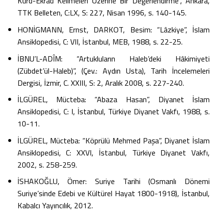
Kürd-Ekrâd Kelimeleri Üzerine Bir Değerlendirme”, Ankara,
TTK Belleten, C:LX, S: 227, Nisan 1996, s. 140-145.
HONİGMANN, Ernst, DARKOT, Besim: “Lâzkiye”, İslam
Ansiklopedisi, C: VII, İstanbul, MEB, 1988, s. 22-25.
İBNU’L-ADÎM: “Artukluların Haleb’deki Hâkimiyeti
(Zübdet’ül-Haleb)”, (Çev.: Aydın Usta), Tarih İncelemeleri
Dergisi, İzmir, C. XXIII, S: 2, Aralık 2008, s. 227-240.
İLGÜREL, Mücteba: “Abaza Hasan”, Diyanet İslam
Ansiklopedisi, C: I, İstanbul, Türkiye Diyanet Vakfı, 1988, s.
10-11.
İLGÜREL, Mücteba: “Köprülü Mehmed Paşa”, Diyanet İslam
Ansiklopedisi, C: XXVI, İstanbul, Türkiye Diyanet Vakfı,
2002, s. 258-259.
İSHAKOĞLU, Ömer: Suriye Tarihi (Osmanlı Dönemi
Suriye’sinde Edebi ve Kültürel Hayat 1800-1918), İstanbul,
Kabalcı Yayıncılık, 2012.