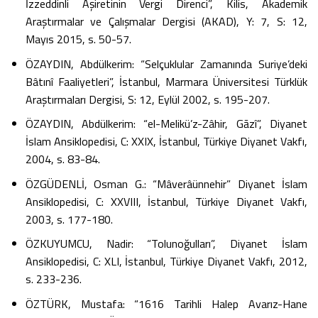
İzzeddinli Aşiretinin Vergi Direnci”, Kilis, Akademik
Araştırmalar ve Çalışmalar Dergisi (AKAD), Y: 7, S: 12,
Mayıs 2015, s. 50-57.
ÖZAYDIN, Abdülkerim: “Selçuklular Zamanında Suriye’deki
Bâtınî Faaliyetleri”, İstanbul, Marmara Üniversitesi Türklük
Araştırmaları Dergisi, S: 12, Eylül 2002, s. 195-207.
ÖZAYDIN, Abdülkerim: “el-Melikü’z-Zâhir, Gāzî”, Diyanet
İslam Ansiklopedisi, C: XXIX, İstanbul, Türkiye Diyanet Vakfı,
2004, s. 83-84.
ÖZGÜDENLİ, Osman G.: “Mâverâünnehir” Diyanet İslam
Ansiklopedisi, C: XXVIII, İstanbul, Türkiye Diyanet Vakfı,
2003, s. 177-180.
ÖZKUYUMCU, Nadir: “Tolunoğulları”, Diyanet İslam
Ansiklopedisi, C: XLI, İstanbul, Türkiye Diyanet Vakfı, 2012,
s. 233-236.
ÖZTÜRK, Mustafa: “1616 Tarihli Halep Avarız-Hane