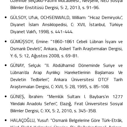
Üzerinde Selçuklu-Fatımî Mücadelesi”, Nevşehir, NEÜ Sosyal
Bilimler Enstitüsü Dergisi, S: 2, 2013, s. 91-96.
GÜLSOY, Ufuk, OCHSENWALD, William: “Hicaz Demiryolu”,
Diyanet İslam Ansiklopedisi, C: XVII, İstanbul, Türkiye
Diyanet Vakfı, 1998, s. 441-444.
GÜMÜŞSOY, Emine: “1860-1861 Cebeli Lübnan İsyanı ve
Osmanlı Devleti”, Ankara, Askerî Tarih Araştırmaları Dergisi,
Y: 6, S: 12, Ağustos 2008, s. 69-81.
GÜNAY, Selçuk: “II. Abdülhamid Döneminde Suriye ve
Lübnan’da Arap Ayrılıkçı Hareketlerinin Başlaması Ve
Devletin Tedbirleri”, Ankara Üniversitesi DTCF Tarih
Araştırmaları Dergisi, C: XVII, S: 28, 1995, s. 85-108.
GÜNEŞ, İbrahim: “Memlûk Sultanı I. Baybars’ın 1277
Yılındaki Anadolu Seferi”, Elazığ, Fırat Üniversitesi Sosyal
Bilimler Dergisi, C: XX, S: 2, 2010, s. 345-358.
HALAÇOĞLU, Yusuf: “Osmanlı Belgelerine Göre Türk-Etrâk,