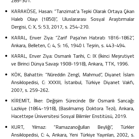
289-301.
KARAKÖSE, Hasan: “Tanzimat’a Tepki Olarak Ortaya Çıkan
Haleb Olayı (1850)”, Uluslararası Sosyal Araştırmalar
Dergisi, C: X, S: 53, 2017, s. 254-270.
KARAL, Enver Ziya: “Zarif Paşa’nın Hatıratı 1816-1862”,
Ankara, Belleten, C: 4, S: 16, 1940 I. Teşrin, s. 443-494.
KARAL, Enver Ziya: Osmanlı Tarihi, C: IX (İkinci Meşrutiyet
ve Birinci Dünya Savaşı 1908-1918), Ankara, TTK, 1996.
KÖK, Bahattin: “Nûreddin Zengî, Mahmud”, Diyanet İslam
Ansiklopedisi, C: XXXIII, İstanbul, Türkiye Diyanet Vakfı,
2007, s. 259-262.
KİREMİT, İlker: Değişim Sürecinde Bir Osmanlı Sancağı:
Lazkiye (1864-1918), (Basılmamış Doktora Tezi), Ankara,
Hacettepe Üniversitesi Sosyal Bilimler Enstitüsü, 2019.
KURT, Yılmaz: “Ramazanoğulları Beyliği”, Türkler
Ansiklopedisi, C: 4, Ankara, Yeni Türkiye Yayınları, 2002, s.