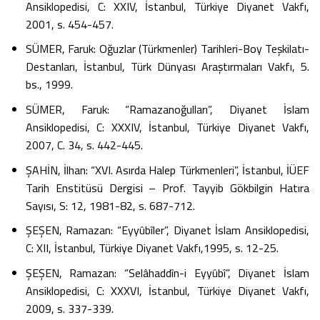
Ansiklopedisi, C: XXIV, İstanbul, Türkiye Diyanet Vakfı,
2001, s. 454-457.
SÜMER, Faruk: Oğuzlar (Türkmenler) Tarihleri-Boy Teşkilatı-
Destanları, İstanbul, Türk Dünyası Araştırmaları Vakfı, 5.
bs., 1999.
SÜMER, Faruk: “Ramazanoğulları”, Diyanet İslam
Ansiklopedisi, C: XXXIV, İstanbul, Türkiye Diyanet Vakfı,
2007, C. 34, s. 442-445.
ŞAHİN, İlhan: “XVI. Asırda Halep Türkmenleri”, İstanbul, İÜEF
Tarih Enstitüsü Dergisi – Prof. Tayyib Gökbilgin Hatıra
Sayısı, S: 12, 1981-82, s. 687-712.
ŞEŞEN, Ramazan: “Eyyûbîler”, Diyanet İslam Ansiklopedisi,
C: XII, İstanbul, Türkiye Diyanet Vakfı,1995, s. 12-25.
ŞEŞEN, Ramazan: “Selâhaddîn-i Eyyûbî”, Diyanet İslam
Ansiklopedisi, C: XXXVI, İstanbul, Türkiye Diyanet Vakfı,
2009, s. 337-339.