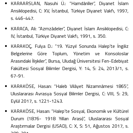
KARAARSLAN, Nasuhi Ü.: “Hamdânîler”, Diyanet İslam
Ansiklopedisi, C: XV, İstanbul, Türkiye Diyanet Vakfı, 1997,
s. 446-447.
KARACA, Ali: “Azmzâdeler”, Diyanet İslam Ansiklopedisi, C:
IV, İstanbul, Türkiye Diyanet Vakfı, 1991, s. 350.
KARAKOÇ, Fulya D.: “19. Yüzyıl Sonunda Halep’te İngiliz
Belgelerine Göre Toplum, Yönetim ve Konsoloslar
Arasındaki İlişkiler”, Bursa, Uludağ Üniversitesi Fen-Edebiyat
Fakültesi Sosyal Bilimler Dergisi, Y: 14, S: 24, 2013/1, s.
67-91.
KARAKÖSE, Hasan: “Haleb Vilâyet Nizamnâmesi 1865”,
Uluslararası Avrasya Sosyal Bilimler Dergisi, C: VIII, S: 29,
Eylül 2017, s. 1221-1243.
KARAKÖSE, Hasan: “Halep’te Sosyal, Ekonomik ve Kültürel
Durum (1876- 1918 Yılları Arası)”, Uluslararası Sosyal
Araştırmalar Dergisi (USAD), C: X, S: 51, Ağustos 2017, s.