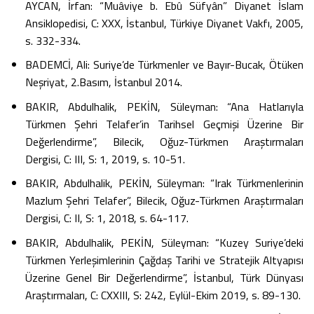
AYCAN, İrfan: “Muâviye b. Ebû Süfyân” Diyanet İslam
Ansiklopedisi, C: XXX, İstanbul, Türkiye Diyanet Vakfı, 2005,
s. 332-334.
BADEMCİ, Ali: Suriye’de Türkmenler ve Bayır-Bucak, Ötüken
Neşriyat, 2.Basım, İstanbul 2014.
BAKIR, Abdulhalik, PEKİN, Süleyman: “Ana Hatlarıyla
Türkmen Şehri Telafer’in Tarihsel Geçmişi Üzerine Bir
Değerlendirme”, Bilecik, Oğuz-Türkmen Araştırmaları
Dergisi, C: III, S: 1, 2019, s. 10-51.
BAKIR, Abdulhalik, PEKİN, Süleyman: “Irak Türkmenlerinin
Mazlum Şehri Telafer”, Bilecik, Oğuz-Türkmen Araştırmaları
Dergisi, C: II, S: 1, 2018, s. 64-117.
BAKIR, Abdulhalik, PEKİN, Süleyman: “Kuzey Suriye’deki
Türkmen Yerleşimlerinin Çağdaş Tarihi ve Stratejik Altyapısı
Üzerine Genel Bir Değerlendirme”, İstanbul, Türk Dünyası
Araştırmaları, C: CXXIII, S: 242, Eylül-Ekim 2019, s. 89-130.