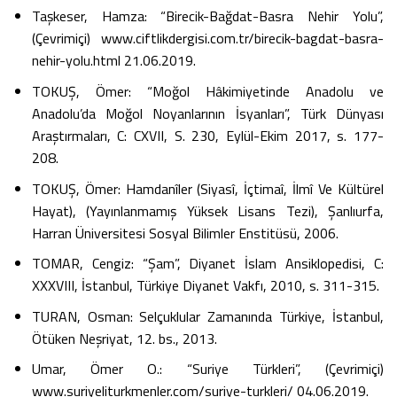
Taşkeser, Hamza: “Birecik-Bağdat-Basra Nehir Yolu”,
(Çevrimiçi) www.ciftlikdergisi.com.tr/birecik-bagdat-basra-
nehir-yolu.html 21.06.2019.
TOKUŞ, Ömer: “Moğol Hâkimiyetinde Anadolu ve
Anadolu’da Moğol Noyanlarının İsyanları”, Türk Dünyası
Araştırmaları, C: CXVII, S. 230, Eylül-Ekim 2017, s. 177-
208.
TOKUŞ, Ömer: Hamdanîler (Siyasî, İçtimaî, İlmî Ve Kültürel
Hayat), (Yayınlanmamış Yüksek Lisans Tezi), Şanlıurfa,
Harran Üniversitesi Sosyal Bilimler Enstitüsü, 2006.
TOMAR, Cengiz: “Şam”, Diyanet İslam Ansiklopedisi, C:
XXXVIII, İstanbul, Türkiye Diyanet Vakfı, 2010, s. 311-315.
TURAN, Osman: Selçuklular Zamanında Türkiye, İstanbul,
Ötüken Neşriyat, 12. bs., 2013.
Umar, Ömer O.: “Suriye Türkleri”, (Çevrimiçi)
www.suriyeliturkmenler.com/suriye-turkleri/ 04.06.2019.