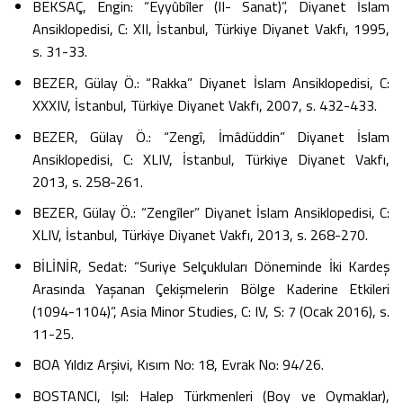
BEKSAÇ, Engin: “Eyyûbîler (II- Sanat)”, Diyanet İslam
Ansiklopedisi, C: XII, İstanbul, Türkiye Diyanet Vakfı, 1995,
s. 31-33.
BEZER, Gülay Ö.: “Rakka” Diyanet İslam Ansiklopedisi, C:
XXXIV, İstanbul, Türkiye Diyanet Vakfı, 2007, s. 432-433.
BEZER, Gülay Ö.: “Zengî, İmâdüddin” Diyanet İslam
Ansiklopedisi, C: XLIV, İstanbul, Türkiye Diyanet Vakfı,
2013, s. 258-261.
BEZER, Gülay Ö.: “Zengîler” Diyanet İslam Ansiklopedisi, C:
XLIV, İstanbul, Türkiye Diyanet Vakfı, 2013, s. 268-270.
BİLİNİR, Sedat: “Suriye Selçukluları Döneminde İki Kardeş
Arasında Yaşanan Çekişmelerin Bölge Kaderine Etkileri
(1094-1104)”, Asia Minor Studies, C: IV, S: 7 (Ocak 2016), s.
11-25.
BOA Yıldız Arşivi, Kısım No: 18, Evrak No: 94/26.
BOSTANCI, Işıl: Halep Türkmenleri (Boy ve Oymaklar),