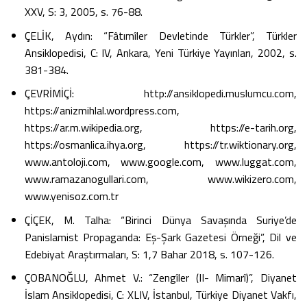
XXV, S: 3, 2005, s. 76-88.
ÇELİK, Aydın: “Fâtımîler Devletinde Türkler”, Türkler
Ansiklopedisi, C: IV, Ankara, Yeni Türkiye Yayınları, 2002, s.
381-384.
ÇEVRİMİÇİ: http://ansiklopedi.muslumcu.com,
https://anizmihlal.wordpress.com,
https://ar.m.wikipedia.org, https://e-tarih.org,
https://osmanlica.ihya.org, https://tr.wiktionary.org,
www.antoloji.com, www.google.com, www.luggat.com,
www.ramazanogullari.com, www.wikizero.com,
www.yenisoz.com.tr
ÇİÇEK, M. Talha: “Birinci Dünya Savaşında Suriye’de
Panislamist Propaganda: Eş-Şark Gazetesi Örneği”, Dil ve
Edebiyat Araştırmaları, S: 1,7 Bahar 2018, s. 107-126.
ÇOBANOĞLU, Ahmet V.: “Zengîler (II- Mimarî)”, Diyanet
İslam Ansiklopedisi, C: XLIV, İstanbul, Türkiye Diyanet Vakfı,