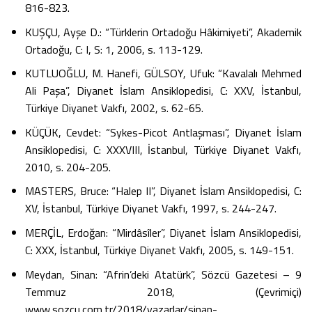
816-823.
KUŞÇU, Ayşe D.: “Türklerin Ortadoğu Hâkimiyeti”, Akademik
Ortadoğu, C: I, S: 1, 2006, s. 113-129.
KUTLUOĞLU, M. Hanefi, GÜLSOY, Ufuk: “Kavalalı Mehmed
Ali Paşa”, Diyanet İslam Ansiklopedisi, C: XXV, İstanbul,
Türkiye Diyanet Vakfı, 2002, s. 62-65.
KÜÇÜK, Cevdet: “Sykes-Picot Antlaşması”, Diyanet İslam
Ansiklopedisi, C: XXXVIII, İstanbul, Türkiye Diyanet Vakfı,
2010, s. 204-205.
MASTERS, Bruce: “Halep II”, Diyanet İslam Ansiklopedisi, C:
XV, İstanbul, Türkiye Diyanet Vakfı, 1997, s. 244-247.
MERÇİL, Erdoğan: “Mirdâsîler”, Diyanet İslam Ansiklopedisi,
C: XXX, İstanbul, Türkiye Diyanet Vakfı, 2005, s. 149-151.
Meydan, Sinan: “Afrin’deki Atatürk”, Sözcü Gazetesi – 9
Temmuz 2018, (Çevrimiçi)
www.sozcu.com.tr/2018/yazarlar/sinan-