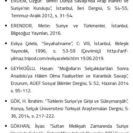
ERDEM, Özgür: “Birinci Dünya Savaşı’nda Arap İhaneti ve
Suriye’nin Kuruluşu”, İstanbul, İleri Dergisi, S: 54-55,
Temmuz-Aralık 2012, s. 31-54.
ERENDOR, Metin: Suriye ve Türkmenler, İstanbul,
Bilgeoğuz Yayınları, 2016.
Evliya Çelebi, “Seyahatname”, C: VIII, İstanbul, Birleşik
Yayıncılık, 1996, s. 53-59 (Çevrimiçi) http://arif-
yilmaz.tripod.com/evliyacelebi.htm 19.06.2019.
GEYİKOĞLU, Hasan: “Moğollar’ın Selçuklular’dan Sonra
Anadolu’ya Hâkim Olma Faaliyetleri ve Karanbük Savaşı”,
Erzurum, AÜEF Sosyal Bilimler Dergisi, S: 52, Haziran 2014
s. 95-112.
GÖK, H. İbrahim: “Türklerin Suriye’ye Girişi ve Süleymanşâh”,
Konya, Selçuk Üniversitesi Türkiyat Araştırmaları Dergisi, S:
36, 2014, s. 217-222.
GÖKHAN, İlyas: “Sultan Melikşah Zamanında Suriye