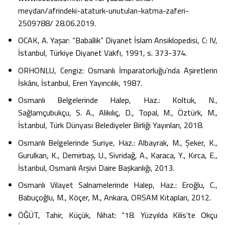
meydan/afrindeki-ataturk-unutulan-katma-zaferi-
2509788/ 28.06.2019.
OCAK, A. Yaşar: “Babaîlik” Diyanet İslam Ansiklopedisi, C: IV,
İstanbul, Türkiye Diyanet Vakfı, 1991, s. 373-374.
ORHONLU, Cengiz: Osmanlı İmparatorluğu’nda Aşiretlerin
İskânı, İstanbul, Eren Yayıncılık, 1987.
Osmanlı Belgelerinde Halep, Haz.: Koltuk, N.,
Sağlamçubukçu, S. A., Alikılıç, D., Topal, M., Öztürk, M.,
İstanbul, Türk Dünyası Belediyeler Birliği Yayınları, 2018.
Osmanlı Belgelerinde Suriye, Haz.: Albayrak, M., Şeker, K.,
Gurulkan, K., Demirbaş, U., Sivridağ, A., Karaca, Y., Kırca, E.,
İstanbul, Osmanlı Arşivi Daire Başkanlığı, 2013.
Osmanlı Vilayet Salnamelerinde Halep, Haz.: Eroğlu, C.,
Babuçoğlu, M., Köçer, M., Ankara, ORSAM Kitapları, 2012.
ÖĞÜT, Tahir, Küçük, Nihat: “18. Yüzyılda Kilis’te Okçu