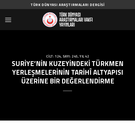
Skip
TÜRK DÜNYASI ARAŞTIRMALARI DERGISI
to
content
CILT: 124
,
SAYI: 245
,
YIL 42
SURİYE’NİN KUZEYİNDEKİ TÜRKMEN
YERLEŞMELERİNİN TARİHÎ ALTYAPISI
ÜZERİNE BİR DEĞERLENDİRME