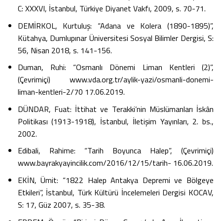
C: XXXVI, İstanbul, Türkiye Diyanet Vakfı, 2009, s. 70-71.
DEMİRKOL, Kurtuluş: “Adana ve Kolera (1890-1895)”,
Kütahya, Dumlupınar Üniversitesi Sosyal Bilimler Dergisi, S:
56, Nisan 2018, s. 141-156.
Duman, Ruhi: “Osmanlı Dönemi Liman Kentleri (2)”,
(Çevrimiçi) www.vda.org.tr/aylik-yazi/osmanli-donemi-
liman-kentleri-2/70 17.06.2019.
DÜNDAR, Fuat: İttihat ve Terakki’nin Müslümanları İskân
Politikası (1913-1918), İstanbul, İletişim Yayınları, 2. bs.,
2002.
Edibali, Rahime: “Tarih Boyunca Halep”, (Çevrimiçi)
www.bayrakyayincilik.com/2016/12/15/tarih- 16.06.2019.
EKİN, Ümit: “1822 Halep Antakya Depremi ve Bölgeye
Etkileri”, İstanbul, Türk Kültürü İncelemeleri Dergisi KOCAV,
S: 17, Güz 2007, s. 35-38.