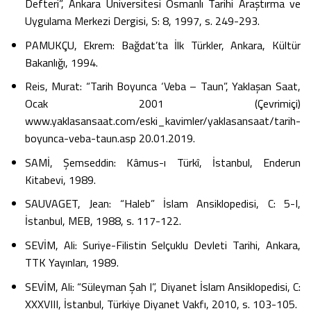
Defteri”, Ankara Üniversitesi Osmanlı Tarihi Araştırma ve
Uygulama Merkezi Dergisi, S: 8, 1997, s. 249-293.
PAMUKÇU, Ekrem: Bağdat’ta İlk Türkler, Ankara, Kültür
Bakanlığı, 1994.
Reis, Murat: “Tarih Boyunca ‘Veba – Taun”, Yaklaşan Saat,
Ocak 2001 (Çevrimiçi)
www.yaklasansaat.com/eski_kavimler/yaklasansaat/tarih-
boyunca-veba-taun.asp 20.01.2019.
SAMİ, Şemseddin: Kâmus-ı Türkî, İstanbul, Enderun
Kitabevi, 1989.
SAUVAGET, Jean: “Haleb” İslam Ansiklopedisi, C: 5-I,
İstanbul, MEB, 1988, s. 117-122.
SEVİM, Ali: Suriye-Filistin Selçuklu Devleti Tarihi, Ankara,
TTK Yayınları, 1989.
SEVİM, Ali: “Süleyman Şah I”, Diyanet İslam Ansiklopedisi, C:
XXXVIII, İstanbul, Türkiye Diyanet Vakfı, 2010, s. 103-105.