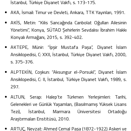
İstanbul, Türkiye Diyanet Vakfı, s. 173-175.
AKA, İsmail: Timur ve Devleti, Ankara, TTK Yayınları, 1991.
AKİS, Metin: “Kilis Sancağında Canbolat Oğulları Ailesinin
Yönetimi”, Konya, SÜTAD Şehirlerin Sevdalısı İbrahim Hakkı
Konyalı Armağanı, 2015, s. 392-402.
AKTEPE, Münir: “İpşir Mustafa Paşa”, Diyanet İslam
Ansiklopedisi, C: XXII, İstanbul, Türkiye Diyanet Vakfı, 2000,
s. 375-376.
ALPTEKİN, Coşkun: “Aksungur el-Porsukî”, Diyanet İslam
Ansiklopedisi, C: II, İstanbul, Türkiye Diyanet Vakfı, 1989, s.
297.
ALTUN, Serap: Halep’te Türkmen Yerleşimleri: Tarihi,
Gelenekleri ve Günlük Yaşamları, (Basılmamış Yüksek Lisans
Tezi), İstanbul, Marmara Üniversitesi Ortadoğu
Araştırmaları Enstitüsü, 2010.
ARTUÇ, Nevzat: Ahmed Cemal Paşa (1872-1922) Askeri ve