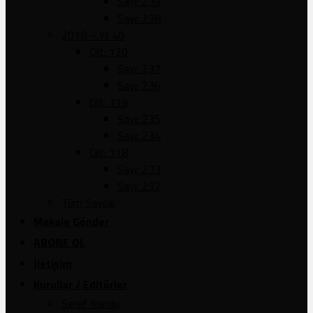
Sayı: 239
Sayı: 238
2018 – Yıl 40
Cilt: 120
Sayı: 237
Sayı: 236
Cilt: 119
Sayı: 235
Sayı: 234
Cilt: 118
Sayı: 233
Sayı: 232
Tüm Sayılar
Makale Gönder
ABONE OL
İletişim
Kurullar / Editörler
Şeref Kurulu