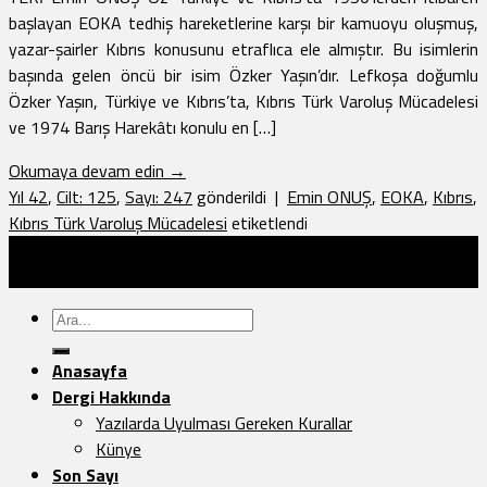
başlayan EOKA tedhiş hareketlerine karşı bir kamuoyu oluşmuş,
yazar-şairler Kıbrıs konusunu etraflıca ele almıştır. Bu isimlerin
başında gelen öncü bir isim Özker Yaşın’dır. Lefkoşa doğumlu
Özker Yaşın, Türkiye ve Kıbrıs’ta, Kıbrıs Türk Varoluş Mücadelesi
ve 1974 Barış Harekâtı konulu en […]
Okumaya devam edin
→
Yıl 42
,
Cilt: 125
,
Sayı: 247
gönderildi
|
Emin ONUŞ
,
EOKA
,
Kıbrıs
,
Kıbrıs Türk Varoluş Mücadelesi
etiketlendi
Türk Dünyası Araştırmaları Vakfı Yayınları - 2026 ©
Sayfa Düzeni:
Vedat.0k
Ara:
Anasayfa
Dergi Hakkında
Yazılarda Uyulması Gereken Kurallar
Künye
Son Sayı