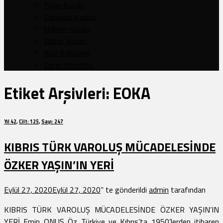
Yayın Kurulu
Danışma Kurulu
Hakem Kurulu
Editör Kurulu
Alan Editörleri
Dergi Yönetimi
Etiket Arşivleri:
EOKA
Yıl 42
,
Cilt: 125
,
Sayı: 247
KIBRIS TÜRK VAROLUŞ MÜCADELESİNDE
ÖZKER YAŞIN’IN YERİ
Eylül 27, 2020
Eylül 27, 2020
’' te gönderildi
admin
tarafından
KIBRIS TÜRK VAROLUŞ MÜCADELESİNDE ÖZKER YAŞIN’IN
YERİ Emin ONUŞ Öz Türkiye ve Kıbrıs’ta 1950’lerden itibaren