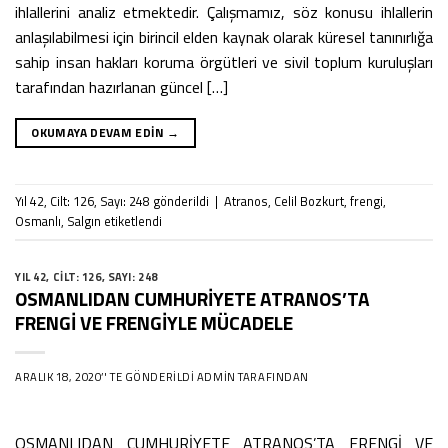
ihlallerini analiz etmektedir. Çalışmamız, söz konusu ihlallerin
anlaşılabilmesi için birincil elden kaynak olarak küresel tanınırlığa
sahip insan hakları koruma örgütleri ve sivil toplum kuruluşları
tarafından hazırlanan güncel […]
OKUMAYA DEVAM EDIN
→
Yıl 42
,
Cilt: 126
,
Sayı: 248
gönderildi
|
Atranos
,
Celil Bozkurt
,
frengi
,
Osmanlı
,
Salgın
etiketlendi
YIL 42
,
CILT: 126
,
SAYI: 248
OSMANLIDAN CUMHURİYETE ATRANOS’TA
FRENGİ VE FRENGİYLE MÜCADELE
ARALIK 18, 2020
’' TE GÖNDERILDI
ADMIN
TARAFINDAN
OSMANLIDAN CUMHURİYETE ATRANOS’TA FRENGİ VE