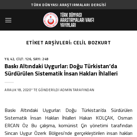
Skip
TÜRK DÜNYASI ARAŞTIRMALARI DERGISI
to
content
ETIKET ARŞIVLERI:
CELIL BOZKURT
YIL 42
,
CILT: 126
,
SAYI: 248
Baskı Altındaki Uygurlar: Doğu Türkistan’da
Sürdürülen Sistematik İnsan Hakları İhlalleri
ARALIK 18, 2020
’' TE GÖNDERILDI
ADMIN
TARAFINDAN
Baskı Altındaki Uygurlar: Doğu Türkistan’da Sürdürülen
Sistematik İnsan Hakları İhlalleri Hakan KOLÇAK, Osman
ERCAN Öz Bu çalışma, komünist Çin yönetimi tarafından
Sincan Uygur Özerk Bölgesi’nde gerçekleştirilen insan hakları