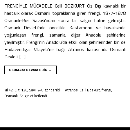
FRENGİYLE MÜCADELE Celil BOZKURT Öz Dış kaynaklı bir
hastalık olarak Osmanlı topraklarına giren frengi, 1877-1878
Osmanlı-Rus Savaşı’ndan sonra bir salgın haline gelmiştir.
Osmanlı Devleti’nde öncelikle Kastamonu ve havalisinde
yoğunlaşan frengi, zamanla diğer Anadolu şehirlerine
yayılmıştır. Frengi’nin Anadolu’da etkili olan şehirlerinden biri de
Hüdavendigar Vilayeti’ne bağlı Atranos kazası idi. Osmanlı
Devleti […]
OKUMAYA DEVAM EDIN
→
Yıl 42
,
Cilt: 126
,
Sayı: 248
gönderildi
|
Atranos
,
Celil Bozkurt
,
frengi
,
Osmanlı
,
Salgın
etiketlendi