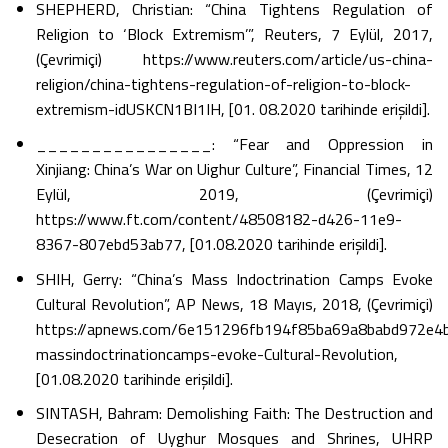
SHEPHERD, Christian: “China Tightens Regulation of
Religion to ‘Block Extremism’”, Reuters, 7 Eylül, 2017,
(Çevrimiçi) https://www.reuters.com/article/us-china-
religion/china-tightens-regulation-of-religion-to-block-
extremism-idUSKCN1BI1IH, [01. 08.2020 tarihinde erişildi].
________________: “Fear and Oppression in
Xinjiang: China’s War on Uighur Culture”, Financial Times, 12
Eylül, 2019, (Çevrimiçi)
https://www.ft.com/content/48508182-d426-11e9-
8367-807ebd53ab77, [01.08.2020 tarihinde erişildi].
SHIH, Gerry: “China’s Mass Indoctrination Camps Evoke
Cultural Revolution”, AP News, 18 Mayıs, 2018, (Çevrimiçi)
https://apnews.com/6e151296fb194f85ba69a8babd972e4
massindoctrinationcamps-evoke-Cultural-Revolution,
[01.08.2020 tarihinde erişildi].
SINTASH, Bahram: Demolishing Faith: The Destruction and
Desecration of Uyghur Mosques and Shrines, UHRP