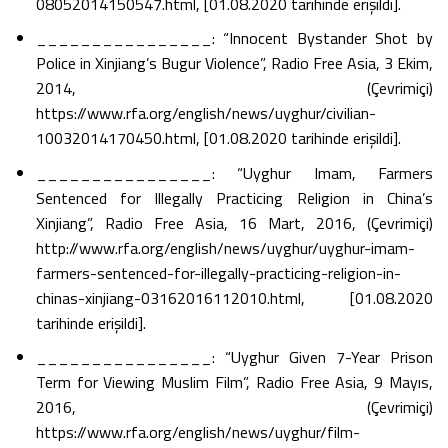
08052014150547.html, [01.08.2020 tarihinde erişildi].
________________: “Innocent Bystander Shot by
Police in Xinjiang’s Bugur Violence”, Radio Free Asia, 3 Ekim,
2014, (Çevrimiçi)
https://www.rfa.org/english/news/uyghur/civilian-
10032014170450.html, [01.08.2020 tarihinde erişildi].
________________: “Uyghur Imam, Farmers
Sentenced for Illegally Practicing Religion in China’s
Xinjiang”, Radio Free Asia, 16 Mart, 2016, (Çevrimiçi)
http://www.rfa.org/english/news/uyghur/uyghur-imam-
farmers-sentenced-for-illegally-practicing-religion-in-
chinas-xinjiang-03162016112010.html, [01.08.2020
tarihinde erişildi].
________________: “Uyghur Given 7-Year Prison
Term for Viewing Muslim Film”, Radio Free Asia, 9 Mayıs,
2016, (Çevrimiçi)
https://www.rfa.org/english/news/uyghur/film-