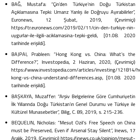
BAĞ, Mustafa: “Çin’den Türkiye’nin Doğu Türkistan
Açıklamasına Tepki: Umarız Yanlış ile Doğruyu Ayırabilirler”,
Euronews, 12 Şubat, 2019, (Çevrimiçi)
https://tr.euronews.com/2019/02/11/cin-den-turkiye-nin-
uygurlar-ile-ilgili-aciklamasina-tepki-geldi, [01.08. 2020
tarihinde erişildi].
BAJPAI, Prableen: “Hong Kong vs. China: What’s the
Difference?”, Investopedia, 2 Haziran, 2020, (Çevrimiçi)
https://www.investopedia.com/articles/investing/121814/
kong-vs-china-understand-differences.asp, [01.08. 2020
tarihinde erişildi].
BAŞKAYA, Muzaffer: “Arşiv Belgelerine Göre Cumhuriyetin
İlk Yıllarında Doğu Türkistan’ın Genel Durumu ve Türkiye ile
Kültürel Munasebetler”, Bilig, C. 89, 2019, s. 215-236.
BEQUELIN, Nicholas: “Mesut Ozil’s Free Speech on China
must be Preserved, Even if Arsenal Stay Silent”, Inews, 17
Aralık, 2019, (Çevrimiçi) https://inews.co.uk/opinion/mesut-