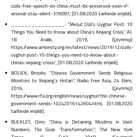
ozils-free-speech-on-china-must-be-preserved-even-if-
arsenal-stay-silent-376087, [01.08.2020 tarihinde erişildi].
________________: “Mesut Ozil’s Uyghur Post: 10
Things You Need to Know about China’s Xinjiang Crisis”, AI,
18 Aralık, 2019, (Çevrimiçi)
https://www.amnesty.org/en/latest/news/2019/12/ozils-
uyghur-post-10-things-you-need-to-know-about-
chinas-xinjiang-crisis/, [01.08.2020 tarihinde erişildi].
BOLIEK, Brooks: “Chinese Government Sends Religious
Monitors to Xinjiang’s Hotan”, Radio Free Asia, 24 Ekim,
2016, (Çevrimiçi)
https://www.rfa.org/english/news/uyghur/the-chinese-
government-sends-10242016142604.html, [01.08.2020
tarihinde erişildi].
BUCKLEY, Chris: “China is Detaining Muslims in Vast
Numbers. The Goal: ‘Transformation.’”, The New York
Times, 8 Eylül, 2018, (Çevrimiçi)