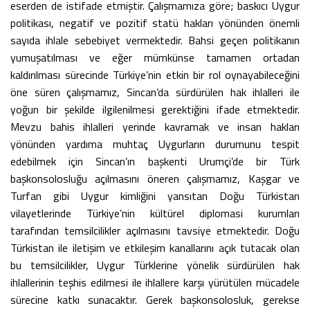
eserden de istifade etmiştir. Çalışmamıza göre; baskıcı Uygur
politikası, negatif ve pozitif statü hakları yönünden önemli
sayıda ihlale sebebiyet vermektedir. Bahsi geçen politikanın
yumuşatılması ve eğer mümkünse tamamen ortadan
kaldırılması sürecinde Türkiye’nin etkin bir rol oynayabileceğini
öne süren çalışmamız, Sincan’da sürdürülen hak ihlalleri ile
yoğun bir şekilde ilgilenilmesi gerektiğini ifade etmektedir.
Mevzu bahis ihlalleri yerinde kavramak ve insan hakları
yönünden yardıma muhtaç Uygurların durumunu tespit
edebilmek için Sincan’ın başkenti Urumçi’de bir Türk
başkonsolosluğu açılmasını öneren çalışmamız, Kaşgar ve
Turfan gibi Uygur kimliğini yansıtan Doğu Türkistan
vilayetlerinde Türkiye’nin kültürel diplomasi kurumları
tarafından temsilcilikler açılmasını tavsiye etmektedir. Doğu
Türkistan ile iletişim ve etkileşim kanallarını açık tutacak olan
bu temsilcilikler, Uygur Türklerine yönelik sürdürülen hak
ihlallerinin teşhis edilmesi ile ihlallere karşı yürütülen mücadele
sürecine katkı sunacaktır. Gerek başkonsolosluk, gerekse