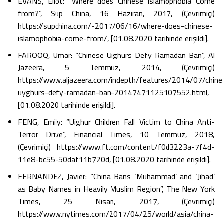
EVANS, Eliot: “Where does Chinese Islamophobia Come
from?”, Sup China, 16 Haziran, 2017, (Çevrimiçi)
https://supchina.com/-2017/06/16/where-does-chinese-
islamophobia-come-from/, [01.08.2020 tarihinde erişildi].
FAROOQ, Umar: “Chinese Uighurs Defy Ramadan Ban”, Al
Jazeera, 5 Temmuz, 2014, (Çevrimiçi)
https://www.aljazeera.com/indepth/features/2014/07/chin
uyghurs-defy-ramadan-ban-20147471125107552.html,
[01.08.2020 tarihinde erişildi].
FENG, Emily: “Uighur Children Fall Victim to China Anti-
Terror Drive”, Financial Times, 10 Temmuz, 2018,
(Çevrimiçi) https://www.ft.com/content/f0d3223a-7f4d-
11e8-bc55-50daf11b720d, [01.08.2020 tarihinde erişildi].
FERNANDEZ, Javier: “China Bans ‘Muhammad’ and ‘Jihad’
as Baby Names in Heavily Muslim Region”, The New York
Times, 25 Nisan, 2017, (Çevrimiçi)
https://www.nytimes.com/2017/04/25/world/asia/china-