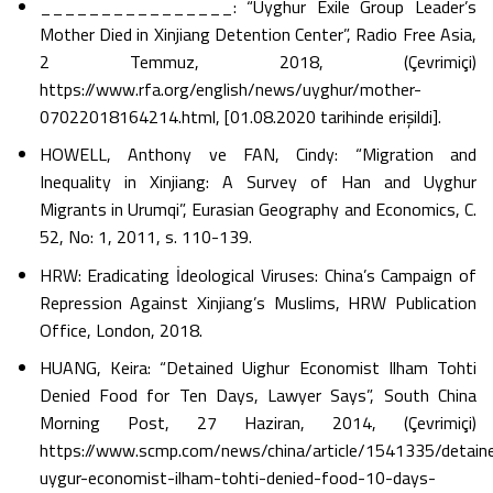
________________: “Uyghur Exile Group Leader’s
Mother Died in Xinjiang Detention Center”, Radio Free Asia,
2 Temmuz, 2018, (Çevrimiçi)
https://www.rfa.org/english/news/uyghur/mother-
07022018164214.html, [01.08.2020 tarihinde erişildi].
HOWELL, Anthony ve FAN, Cindy: “Migration and
Inequality in Xinjiang: A Survey of Han and Uyghur
Migrants in Urumqi”, Eurasian Geography and Economics, C.
52, No: 1, 2011, s. 110-139.
HRW: Eradicating İdeological Viruses: China’s Campaign of
Repression Against Xinjiang’s Muslims, HRW Publication
Office, London, 2018.
HUANG, Keira: “Detained Uighur Economist Ilham Tohti
Denied Food for Ten Days, Lawyer Says”, South China
Morning Post, 27 Haziran, 2014, (Çevrimiçi)
https://www.scmp.com/news/china/article/1541335/detain
uygur-economist-ilham-tohti-denied-food-10-days-