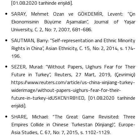
[01.08.2020 tarihinde erişildi].
SARAY, Mehmet Ozan ve GÖKDEMİR, Levent: “Çin
Ekonomisinin Büyüme Aşamaları”, Journal of Yaşar
University, C. 2, No: 7, 2007, 681-686.
SAUTMAN, Barry: “Self-representation and Ethnic Minority
Rights in China”, Asian Ethnicity, C. 15, No: 2, 2014, s. 174-
196.
SEZER, Murad: “Without Papers, Uighurs Fear for Their
Future in Turkey”, Reuters, 27 Mart, 2019, (Çevrimiçi)
https://www.reuters.com/article/us-china-xinjiang-turkey-
widerimage/without-papers-uighurs-fear-for-their-
future-in-turkey-idUSKCN1R81ED, [01.08.2020 tarihinde
erişildi].
SHARE, Michael: “The Great Game Revisited: Three
Empires Collide in Chinese Turkestan (Xinjiang)”, Europe-
Asia Studies, C. 67, No: 7, 2015, s. 1102-1129.