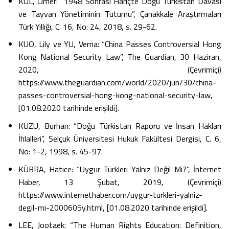
KUL, Ömer: “1948 Sonrası Hariçte Doğu Türkistan Davası
ve Tayvan Yönetiminin Tutumu”, Çanakkale Araştırmaları
Türk Yıllığı, C. 16, No: 24, 2018, s. 29-62.
KUO, Lily ve YU, Verna: “China Passes Controversial Hong
Kong National Security Law”, The Guardian, 30 Haziran,
2020, (Çevrimiçi)
https://www.theguardian.com/world/2020/jun/30/china-
passes-controversial-hong-kong-national-security-law,
[01.08.2020 tarihinde erişildi].
KUZU, Burhan: “Doğu Türkistan Raporu ve İnsan Hakları
İhlalleri”, Selçuk Üniversitesi Hukuk Fakültesi Dergisi, C. 6,
No: 1-2, 1998, s. 45-97.
KÜBRA, Hatice: “Uygur Türkleri Yalnız Değil Mi?”, İnternet
Haber, 13 Şubat, 2019, (Çevrimiçi)
https://www.internethaber.com/uygur-turkleri-yalniz-
degil-mi-2000605y.html, [01.08.2020 tarihinde erişildi].
LEE, Jootaek: “The Human Rights Education: Definition,