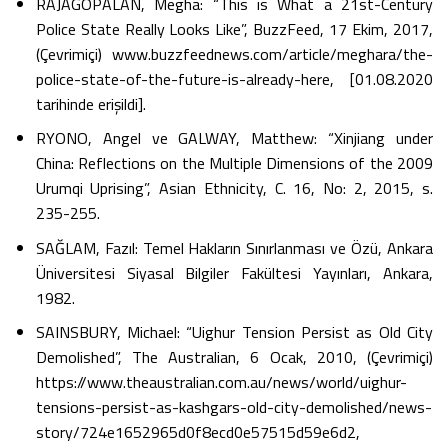
RAJAGOPALAN, Megha: “This is What a 21st-Century
Police State Really Looks Like”, BuzzFeed, 17 Ekim, 2017,
(Çevrimiçi) www.buzzfeednews.com/article/meghara/the-
police-state-of-the-future-is-already-here, [01.08.2020
tarihinde erişildi].
RYONO, Angel ve GALWAY, Matthew: “Xinjiang under
China: Reflections on the Multiple Dimensions of the 2009
Urumqi Uprising”, Asian Ethnicity, C. 16, No: 2, 2015, s.
235-255.
SAĞLAM, Fazıl: Temel Hakların Sınırlanması ve Özü, Ankara
Üniversitesi Siyasal Bilgiler Fakültesi Yayınları, Ankara,
1982.
SAINSBURY, Michael: “Uighur Tension Persist as Old City
Demolished”, The Australian, 6 Ocak, 2010, (Çevrimiçi)
https://www.theaustralian.com.au/news/world/uighur-
tensions-persist-as-kashgars-old-city-demolished/news-
story/724e1652965d0f8ecd0e57515d59e6d2,