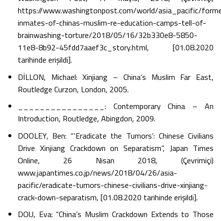
https://www.washingtonpost.com/world/asia_pacific/forme
inmates-of-chinas-muslim-re-education-camps-tell-of-
brainwashing-torture/2018/05/16/32b330e8-5850-
11e8-8b92-45fdd7aaef3c_story.html, [01.08.2020
tarihinde erişildi].
DİLLON, Michael: Xinjiang – China’s Muslim Far East,
Routledge Curzon, London, 2005.
________________: Contemporary China – An
Introduction, Routledge, Abingdon, 2009.
DOOLEY, Ben: “‘Eradicate the Tumors’: Chinese Civilians
Drive Xinjiang Crackdown on Separatism”, Japan Times
Online, 26 Nisan 2018, (Çevrimiçi)
www.japantimes.co.jp/news/2018/04/26/asia-
pacific/eradicate-tumors-chinese-civilians-drive-xinjiang-
crack-down-separatism, [01.08.2020 tarihinde erişildi].
DOU, Eva: “China’s Muslim Crackdown Extends to Those