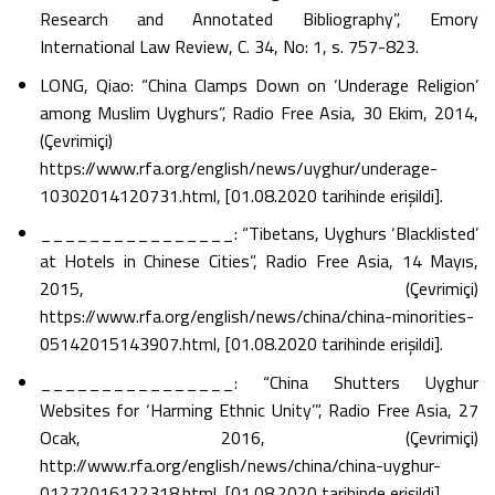
Research and Annotated Bibliography”, Emory
International Law Review, C. 34, No: 1, s. 757-823.
LONG, Qiao: “China Clamps Down on ‘Underage Religion’
among Muslim Uyghurs”, Radio Free Asia, 30 Ekim, 2014,
(Çevrimiçi)
https://www.rfa.org/english/news/uyghur/underage-
10302014120731.html, [01.08.2020 tarihinde erişildi].
________________: “Tibetans, Uyghurs ‘Blacklisted’
at Hotels in Chinese Cities”, Radio Free Asia, 14 Mayıs,
2015, (Çevrimiçi)
https://www.rfa.org/english/news/china/china-minorities-
05142015143907.html, [01.08.2020 tarihinde erişildi].
________________: “China Shutters Uyghur
Websites for ‘Harming Ethnic Unity’”, Radio Free Asia, 27
Ocak, 2016, (Çevrimiçi)
http://www.rfa.org/english/news/china/china-uyghur-
01272016122318.html, [01.08.2020 tarihinde erişildi].