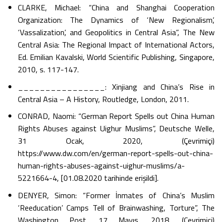
CLARKE, Michael: “China and Shanghai Cooperation
Organization: The Dynamics of ‘New Regionalism’,
‘Vassalization’, and Geopolitics in Central Asia”, The New
Central Asia: The Regional Impact of International Actors,
Ed. Emilian Kavalski, World Scientific Publishing, Singapore,
2010, s. 117-147.
________________: Xinjiang and China’s Rise in
Central Asia – A History, Routledge, London, 2011.
CONRAD, Naomi: “German Report Spells out China Human
Rights Abuses against Uighur Muslims”, Deutsche Welle,
31 Ocak, 2020, (Çevrimiçi)
https://www.dw.com/en/german-report-spells-out-china-
human-rights-abuses-against-uighur-muslims/a-
5221664-4, [01.08.2020 tarihinde erişildi].
DENYER, Simon: “Former İnmates of China’s Muslim
‘Reeducation’ Camps Tell of Brainwashing, Torture”, The
Washington Post, 17 Mayıs, 2018, (Çevrimiçi)