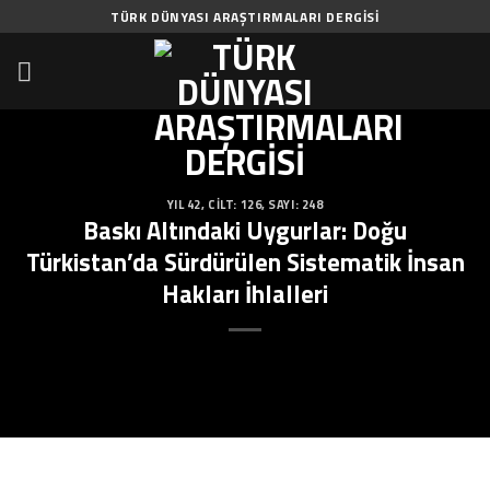
Skip
TÜRK DÜNYASI ARAŞTIRMALARI DERGISI
to
content
YIL 42
,
CILT: 126
,
SAYI: 248
Baskı Altındaki Uygurlar: Doğu
Türkistan’da Sürdürülen Sistematik İnsan
Hakları İhlalleri