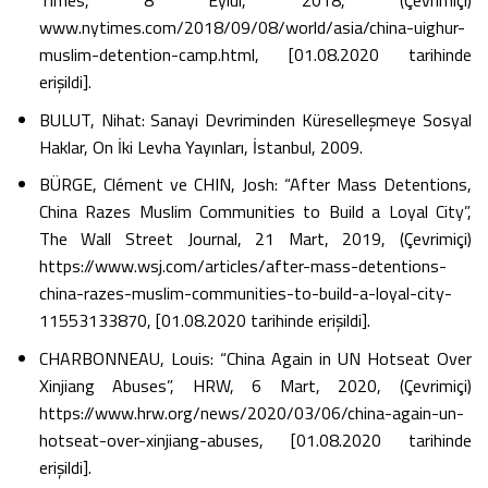
www.nytimes.com/2018/09/08/world/asia/china-uighur-
muslim-detention-camp.html, [01.08.2020 tarihinde
erişildi].
BULUT, Nihat: Sanayi Devriminden Küreselleşmeye Sosyal
Haklar, On İki Levha Yayınları, İstanbul, 2009.
BÜRGE, Clément ve CHIN, Josh: “After Mass Detentions,
China Razes Muslim Communities to Build a Loyal City”,
The Wall Street Journal, 21 Mart, 2019, (Çevrimiçi)
https://www.wsj.com/articles/after-mass-detentions-
china-razes-muslim-communities-to-build-a-loyal-city-
11553133870, [01.08.2020 tarihinde erişildi].
CHARBONNEAU, Louis: “China Again in UN Hotseat Over
Xinjiang Abuses”, HRW, 6 Mart, 2020, (Çevrimiçi)
https://www.hrw.org/news/2020/03/06/china-again-un-
hotseat-over-xinjiang-abuses, [01.08.2020 tarihinde
erişildi].