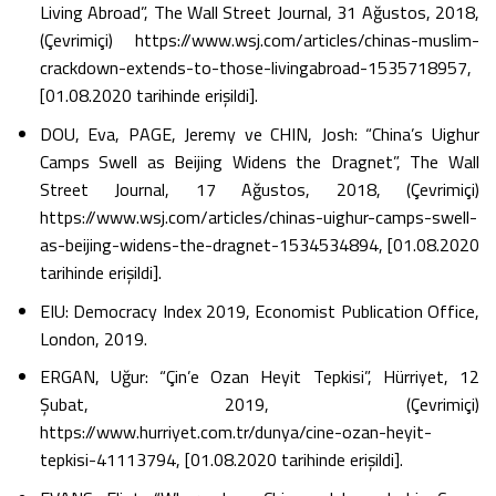
Living Abroad”, The Wall Street Journal, 31 Ağustos, 2018,
(Çevrimiçi) https://www.wsj.com/articles/chinas-muslim-
crackdown-extends-to-those-livingabroad-1535718957,
[01.08.2020 tarihinde erişildi].
DOU, Eva, PAGE, Jeremy ve CHIN, Josh: “China’s Uighur
Camps Swell as Beijing Widens the Dragnet”, The Wall
Street Journal, 17 Ağustos, 2018, (Çevrimiçi)
https://www.wsj.com/articles/chinas-uighur-camps-swell-
as-beijing-widens-the-dragnet-1534534894, [01.08.2020
tarihinde erişildi].
EIU: Democracy Index 2019, Economist Publication Office,
London, 2019.
ERGAN, Uğur: “Çin’e Ozan Heyit Tepkisi”, Hürriyet, 12
Şubat, 2019, (Çevrimiçi)
https://www.hurriyet.com.tr/dunya/cine-ozan-heyit-
tepkisi-41113794, [01.08.2020 tarihinde erişildi].