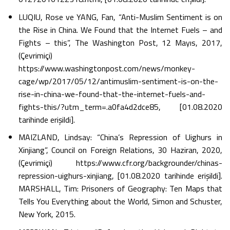
LUQIU, Rose ve YANG, Fan, “Anti-Muslim Sentiment is on
the Rise in China. We Found that the Internet Fuels – and
Fights – this”, The Washington Post, 12 Mayıs, 2017,
(Çevrimiçi)
https://www.washingtonpost.com/news/monkey-
cage/wp/2017/05/12/antimuslim-sentiment-is-on-the-
rise-in-china-we-found-that-the-internet-fuels-and-
fights-this/?utm_term=.a0fa4d2dce85, [01.08.2020
tarihinde erişildi].
MAIZLAND, Lindsay: “China’s Repression of Uighurs in
Xinjiang”, Council on Foreign Relations, 30 Haziran, 2020,
(Çevrimiçi) https://www.cfr.org/backgrounder/chinas-
repression-uighurs-xinjiang, [01.08.2020 tarihinde erişildi].
MARSHALL, Tim: Prisoners of Geography: Ten Maps that
Tells You Everything about the World, Simon and Schuster,
New York, 2015.