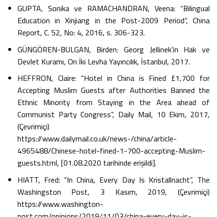
GUPTA, Sonika ve RAMACHANDRAN, Veena: “Bilingual
Education in Xinjiang in the Post-2009 Period”, China
Report, C. 52, No: 4, 2016, s. 306-323.
GÜNGÖREN-BULGAN, Birden: Georg Jellinek’in Hak ve
Devlet Kuramı, On İki Levha Yayıncılık, İstanbul, 2017.
HEFFRON, Claire: “Hotel in China is Fined £1,700 for
Accepting Muslim Guests after Authorities Banned the
Ethnic Minority from Staying in the Area ahead of
Communist Party Congress”, Daily Mail, 10 Ekim, 2017,
(Çevrimiçi)
https://www.dailymail.co.uk/news-/china/article-
4965488/Chinese-hotel-fined-1-700-accepting-Muslim-
guests.html, [01.08.2020 tarihinde erişildi].
HIATT, Fred: “In China, Every Day Is Kristallnacht”, The
Washingston Post, 3 Kasım, 2019, (Çevrimiçi)
https://www.washington-
post.com/opinions/2019/11/03/china-every-day-is-