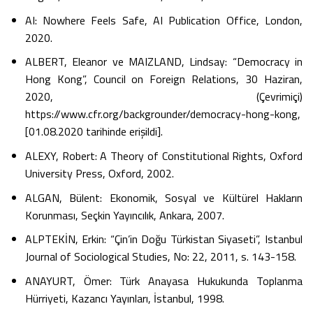
AI: Nowhere Feels Safe, AI Publication Office, London,
2020.
ALBERT, Eleanor ve MAIZLAND, Lindsay: “Democracy in
Hong Kong”, Council on Foreign Relations, 30 Haziran,
2020, (Çevrimiçi)
https://www.cfr.org/backgrounder/democracy-hong-kong,
[01.08.2020 tarihinde erişildi].
ALEXY, Robert: A Theory of Constitutional Rights, Oxford
University Press, Oxford, 2002.
ALGAN, Bülent: Ekonomik, Sosyal ve Kültürel Hakların
Korunması, Seçkin Yayıncılık, Ankara, 2007.
ALPTEKİN, Erkin: “Çin’in Doğu Türkistan Siyaseti”, Istanbul
Journal of Sociological Studies, No: 22, 2011, s. 143-158.
ANAYURT, Ömer: Türk Anayasa Hukukunda Toplanma
Hürriyeti, Kazancı Yayınları, İstanbul, 1998.