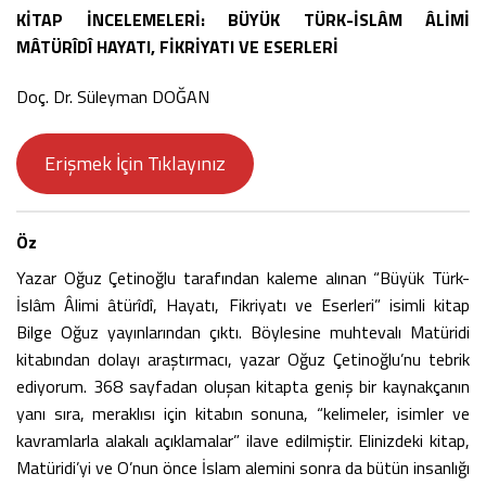
KİTAP İNCELEMELERİ: BÜYÜK TÜRK-İSLÂM ÂLİMİ
MÂTÜRÎDÎ HAYATI, FİKRİYATI VE ESERLERİ
Doç. Dr. Süleyman DOĞAN
Erişmek İçin Tıklayınız
Öz
Yazar Oğuz Çetinoğlu tarafından kaleme alınan “Büyük Türk-
İslâm Âlimi âtürîdî, Hayatı, Fikriyatı ve Eserleri” isimli kitap
Bilge Oğuz yayınlarından çıktı. Böylesine muhtevalı Matüridi
kitabından dolayı araştırmacı, yazar Oğuz Çetinoğlu’nu tebrik
ediyorum. 368 sayfadan oluşan kitapta geniş bir kaynakçanın
yanı sıra, meraklısı için kitabın sonuna, “kelimeler, isimler ve
kavramlarla alakalı açıklamalar” ilave edilmiştir. Elinizdeki kitap,
Matüridi’yi ve O’nun önce İslam alemini sonra da bütün insanlığı