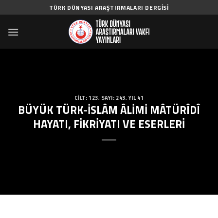
Skip
TÜRK DÜNYASI ARAŞTIRMALARI DERGISI
to
content
CILT: 123
,
SAYI: 243
,
YIL 41
BÜYÜK TÜRK-İSLÂM ÂLİMİ MÂTÜRÎDÎ
HAYATI, FİKRİYATI VE ESERLERİ