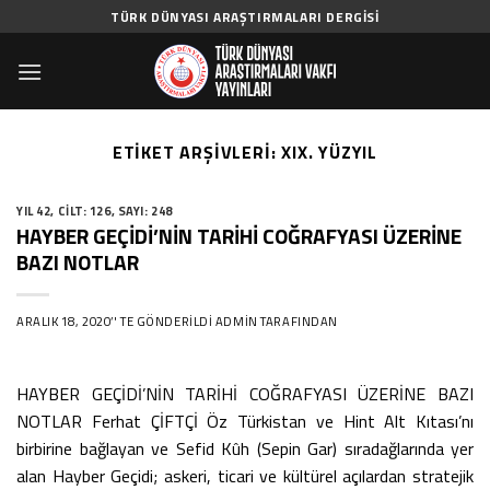
Skip
TÜRK DÜNYASI ARAŞTIRMALARI DERGISI
to
content
ETIKET ARŞIVLERI:
XIX. YÜZYIL
YIL 42
,
CILT: 126
,
SAYI: 248
HAYBER GEÇİDİ’NİN TARİHİ COĞRAFYASI ÜZERİNE
BAZI NOTLAR
ARALIK 18, 2020
’' TE GÖNDERILDI
ADMIN
TARAFINDAN
HAYBER GEÇİDİ’NİN TARİHİ COĞRAFYASI ÜZERİNE BAZI
NOTLAR Ferhat ÇİFTÇİ Öz Türkistan ve Hint Alt Kıtası’nı
birbirine bağlayan ve Sefid Kûh (Sepin Gar) sıradağlarında yer
alan Hayber Geçidi; askeri, ticari ve kültürel açılardan stratejik