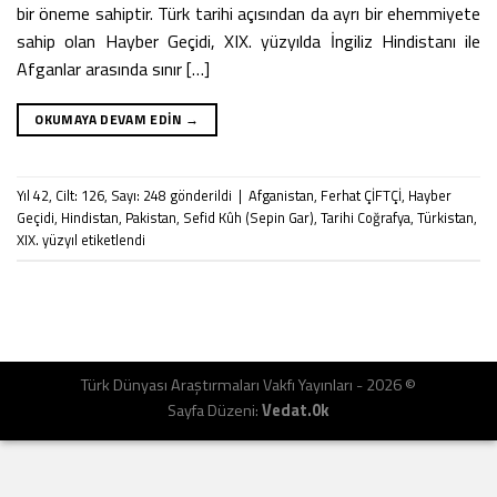
bir öneme sahiptir. Türk tarihi açısından da ayrı bir ehemmiyete
sahip olan Hayber Geçidi, XIX. yüzyılda İngiliz Hindistanı ile
Afganlar arasında sınır […]
OKUMAYA DEVAM EDIN
→
Yıl 42
,
Cilt: 126
,
Sayı: 248
gönderildi
|
Afganistan
,
Ferhat ÇİFTÇİ
,
Hayber
Geçidi
,
Hindistan
,
Pakistan
,
Sefid Kûh (Sepin Gar)
,
Tarihi Coğrafya
,
Türkistan
,
XIX. yüzyıl
etiketlendi
Türk Dünyası Araştırmaları Vakfı Yayınları - 2026 ©
Sayfa Düzeni:
Vedat.0k