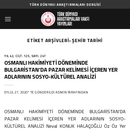
Skip
TÜRK DÜNYASI ARAŞTIRMALARI DERGISI
to
content
ETIKET ARŞIVLERI:
ŞEHIR TARIHI
YIL 42
,
CILT: 125
,
SAYI: 247
OSMANLI HAKİMİYETİ DÖNEMİNDE
BULGARİSTAN’DA PAZAR KELİMESİ İÇEREN YER
ADLARININ SOSYO-KÜLTÜREL ANALİZİ
EYLÜL 27, 2020
’' TE GÖNDERILDI
ADMIN
TARAFINDAN
OSMANLI HAKİMİYETİ DÖNEMİNDE BULGARİSTAN’DA
PAZAR KELİMESİ İÇEREN YER ADLARININ SOSYO-
KÜLTÜREL ANALİZİ Neval KONUK HALAÇOĞLU Öz Öz Yer