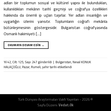
adları bir toplumun sosyal ve kültürel yapısı ile bulundukları,
kullanıldıkları mekânın tarihî geçmişi ve coğrafya özellikleri
hakkında da önemli ip uçları taşırlar. Yer adları insanlığın ve
uygarlığın izlerini yansıtır. Toplumların coğrafi mekânla
bütünleşmesinin göstergesidir. Bulgaristan coğrafyasında
Osmanlı hakimiyeti […]
OKUMAYA DEVAM EDIN
→
Yıl 42
,
Cilt: 125
,
Sayı: 247
gönderildi
|
Bulgaristan
,
Neval KONUK
HALAÇOĞLU
,
Pazar
,
Rumeli
,
şehir tarihi
etiketlendi
Türk Dünyası Araştırmaları Vakfı Yayınları - 2026 ©
Sayfa Düzeni:
Vedat.0k