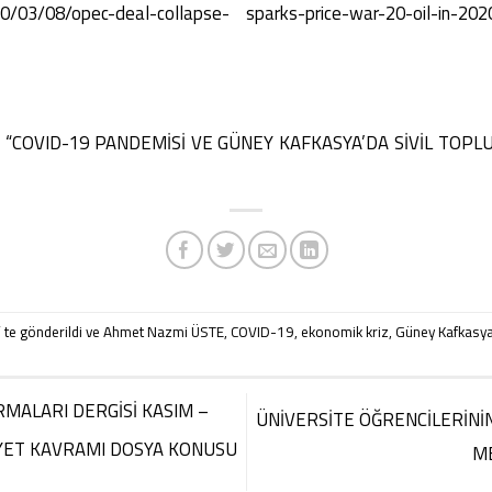
0/03/08/opec-deal-collapse- sparks-price-war-20-oil-in-202
U . “COVID-19 PANDEMİSİ VE GÜNEY KAFKASYA’DA SİVİL TOPLUM”
’ te gönderildi ve
Ahmet Nazmi ÜSTE
,
COVID-19
,
ekonomik kriz
,
Güney Kafkasy
MALARI DERGİSİ KASIM –
ÜNİVERSİTE ÖĞRENCİLERİNİN
İYET KAVRAMI DOSYA KONUSU
M