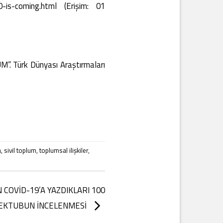
0-is-coming.html (Erişim: 01
. Türk Dünyası Araştırmaları
a
,
sivil toplum
,
toplumsal ilişkiler
,
 COVİD-19’A YAZDIKLARI 100
EKTUBUN İNCELENMESİ