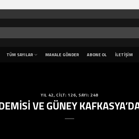
TÜM SAYILAR
MAKALE GÖNDER
ABONE OL
İLETIŞIM
YIL 42
,
CILT: 126
,
SAYI: 248
DEMİSİ VE GÜNEY KAFKASYA’DA