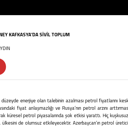
NEY KAFKASYA’DA SİVİL TOPLUM
AYDIN
düzeyde enerjiye olan talebinin azalması petrol fiyatlarını kesk
ındaki fiyat anlaşmazlığı ve Rusya’nın petrol arzını arttırması 
 küresel petrol piyasalarında şok etkisi yarattı. Hiç kuşkusuz,
lkesini de olumsuz etkileyecektir. Azerbaycan’ın petrol üreticis