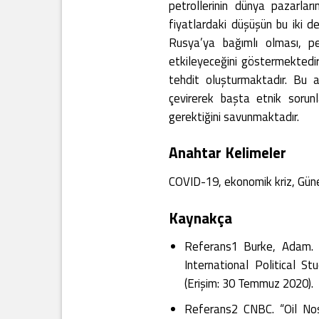
petrollerinin dünya pazarlar
fiyatlardaki düşüşün bu iki d
Rusya’ya bağımlı olması, p
etkileyeceğini göstermektedi
tehdit oluşturmaktadır. Bu a
çevirerek başta etnik sorunla
gerektiğini savunmaktadır.
Anahtar Kelimeler
COVID-19, ekonomik kriz, Güney
Kaynakça
Referans1 Burke, Adam. “
International Political St
(Erişim: 30 Temmuz 2020).
Referans2 CNBC. “Oil Nos