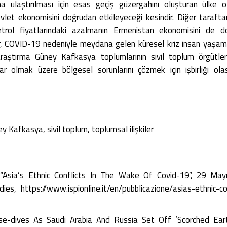
ına ulaştırılması için esas geçiş güzergahını oluşturan ülke
evlet ekonomisini doğrudan etkileyeceği kesindir. Diğer taraft
etrol fiyatlarındaki azalmanın Ermenistan ekonomisini de 
r, COVID-19 nedeniyle meydana gelen küresel kriz insan yaşamı
raştırma Güney Kafkasya toplumlarının sivil toplum örgütleri
r olmak üzere bölgesel sorunlarını çözmek için işbirliği olas
 Kafkasya, sivil toplum, toplumsal ilişkiler
Asia’s Ethnic Conflicts In The Wake Of Covid-19”, 29 Mayıs
udies, https://www.ispionline.it/en/pubblicazione/asias-ethnic
e-dives As Saudi Arabia And Russia Set Off ‘Scorched Eart