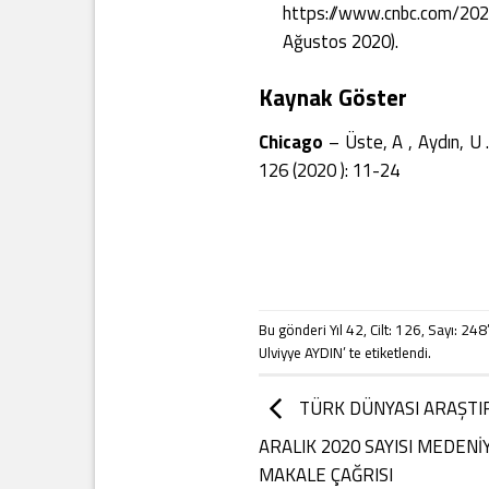
https://www.cnbc.com/202
Ağustos 2020).
Kaynak Göster
Chicago
– Üste, A , Aydın, 
126 (2020 ): 11-24
Bu gönderi
Yıl 42
,
Cilt: 126
,
Sayı: 248
Ulviyye AYDIN
’ te etiketlendi.
TÜRK DÜNYASI ARAŞTIR
ARALIK 2020 SAYISI MEDEN
MAKALE ÇAĞRISI