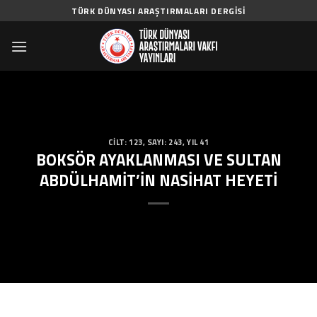
Skip
TÜRK DÜNYASI ARAŞTIRMALARI DERGISI
to
content
CILT: 123
,
SAYI: 243
,
YIL 41
BOKSÖR AYAKLANMASI VE SULTAN
ABDÜLHAMİT’İN NASİHAT HEYETİ