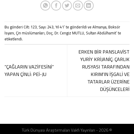
Bu gönderi
Cilt: 123
,
Sayı: 243
,
Yıl 41
’ te gönderildi ve
Almanya
,
Boksör
İsyanı
,
Çin müslümanları
,
Doç. Dr. Cengiz MUTLU
,
Sultan Abdülhamit
’ te
etiketlendi.
ERKEN BİR PANSLAVİST
YURİY KRİJANİÇ: ÇARLIK
“ÇAĞLARIN VAZİFESİNİ”
RUSYASI TARAFINDAN
YAPAN ÇİNLİ: PEİ-JU
KIRIM’IN İŞGALİ VE
TATARLAR ÜZERİNE
DÜŞÜNCELERİ
Türk Dünyası Araştırmaları Vakfı Yayınları - 2026 ©