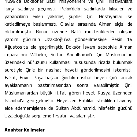
1899’da Boksörler Batılı misyonerlere ve Çinli Hristiyanlara
karşı saldırıya geçmişti. Pekin’deki saldırılarda kiliseler ve
yabancıların evleri yakılmış, şüpheli Çinli Hristiyanlar ise
katledilmeye başlanmıştı. Olaylar sırasında Alman elçisi de
öldürülmüştü. Bunun üzerine Batılı müttefiklerden oluşan
yardım gücünün Uzakdoğu’ya gönderilmesiyle Pekin 14
Ağustos’ta ele geçirilmiştir. Boksör İsyanı sebebiyle Alman
imparatoru Wilhelm, Sultan Abdülhamid’e Çin Müslümanları
üzerindeki nüfuzunu kullanması hususunda ricada bulunmak
suretiyle Çin’e bir nasihat heyeti gönderilmesini istemişti.
Fakat, Enver Paşa başkanlığındaki nasihat heyeti Çin’e ancak
ayaklanmanın bastırılmasından sonra varabilmiştir. Çinli
Müslümanlardan büyük iltifat gören heyet Rusya üzerinden
İstanbul’a geri gelmiştir. Heyetten Batılılar istedikleri faydayı
elde edememişlerse de Sultan Abdülhamid, hilafetin gücünü
Uzakdoğu’da sergileme fırsatını yakalamıştır.
Anahtar Kelimeler