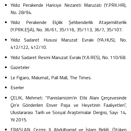
Yıldız Perakende Hariciye Nezareti Maruzatı (Y.PRK.HR),
No. 28/94.
Yıldız Perakende Elçilik Şehbenderlik Ataşemiliterlik
(Y.PRK.EŞA), No. 36/61, 35/116, 35/113, 36/7, 35/107.
Yıldız Sadaret Hususi Maruzat Evrakı (YA.HUS), No.
412/122, 412/10.
Yıldız Sadaret Resmi Maruzat Evrakı (Y.A.RES), No. 110/68.
Gazeteler
Le Figaro, Malumat, Pall Mall, The Times.
Eserler
ÇELIK, Mehmet: “Panislamizim’in Etki Alanı Çerçevesinde
Çin’e Gönderilen Enver Paşa ve Heyetinin Faaliyetleri”,
Uluslararası Tarih ve Sosyal Araştırmalar Dergisi, Sayı: 14,
Yıl 2015.
ERASLAN, Cezmi: II. Abdülhamid ve İslam Birliği, Ötüken