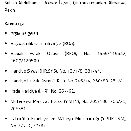
Sultan Abdülhamit, Boksör İsyanı, Çin müslümanları, Almanya,
Pekin
Kaynakça
Arşiv Belgeleri
Başbakanlık Osmanlı Arşivi (BOA).
Babıâli Evrak Odası (BEO), No. 1556/116642,
1607/120500.
Hariciye Siyasi (HR.SYS), No. 1371/8, 381/44.
Hariciye Hukuk Kısmı (HR.H), No. 246/14, 250/83, 251/4.
İrade Hariciye (İ.HR), No. 367/62.
Mütenevvî Maruzat Evrakı (Y.MTV), No. 205/130, 205/25,
205/81.
Tahrirât-ı Ecnebiye ve Mâbeyn Mütercimliği (Y.PRK.TKM),
No. 44/12, 43/61.