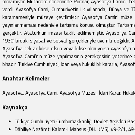
olmamıştır. Mütareke döneminde Rumlar, Ayasofya Camini, tekra
verdi. Ayasofya Cami, Cumhuriyetin ilk yıllarında, Dünya ve
kararnamesiyle müzeye çevrilmiştir. Ayasofya Camini müze y
yayınlanmaması nedeniyle tartışma konusu olmuştur. Tartışmay
gerçektir, Atatürk’ün imzası taklit edilmemiştir. Ayasofya Cam
1930’lardaki siyasal ve sosyal gerçekleriyle uyumlu değildir. 
Ayasofya tekrar kilise olsun veya kilise olmuyorsa Ayasofya’nın
Ayasofya Cami’nin müze yapılmasının gerekçesinin yeterince a
binadır. Türkiye Cumhuriyeti, idari veya hukuki bir kararla, Aya
Anahtar Kelimeler
Ayasofya, Ayasofya Cami, Ayasofya Müzesi, İdari Karar, Hukuk
Kaynakça
Türkiye Cumhuriyeti Cumhurbaşkanlığı Devlet Arşivleri Baş
Dâhiliye Nezâreti Kalem-i Mahsus (DH. KMS): 49-2/1; 49