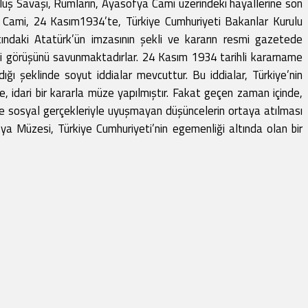
luş Savaşı, Rumların, Ayasofya Cami üzerindeki hayallerine son
a Cami, 24 Kasım1934’te, Türkiye Cumhuriyeti Bakanlar Kurulu
ındaki Atatürk’ün imzasının şekli ve kararın resmi gazetede
ği görüşünü savunmaktadırlar. 24 Kasım 1934 tarihli kararname
ığı şeklinde soyut iddialar mevcuttur. Bu iddialar, Türkiye’nin
, idari bir kararla müze yapılmıştır. Fakat geçen zaman içinde,
l ve sosyal gerçekleriyle uyuşmayan düşüncelerin ortaya atılması
a Müzesi, Türkiye Cumhuriyeti’nin egemenliği altında olan bir