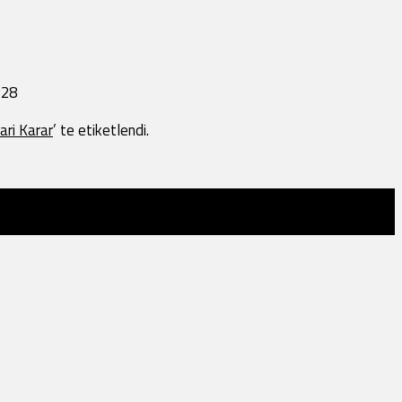
328
dari Karar
’ te etiketlendi.