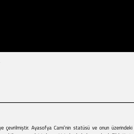
a
miye çevrilmiştir. Ayasofya Cami’nin statüsü ve onun üzerind