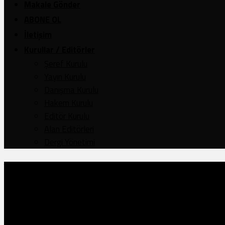
Makale Gönder
ABONE OL
İletişim
Kurullar / Editörler
Şeref Kurulu
Yayın Kurulu
Danışma Kurulu
Hakem Kurulu
Editör Kurulu
Alan Editörleri
Dergi Yönetimi
Yıl 42
,
Cilt: 125
,
Sayı: 247
Ayasofya Cami’nin Müzeye Çev