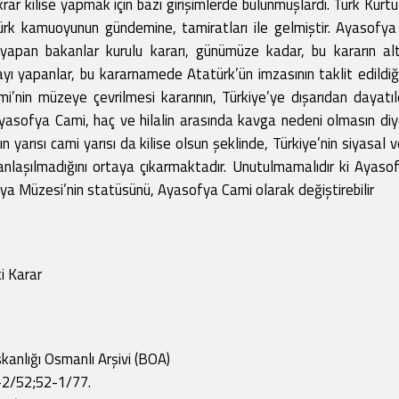
r kilise yapmak için bazı girişimlerde bulunmuşlardı. Türk Kurtu
 Türk kamuoyunun gündemine, tamiratları ile gelmiştir. Ayasofy
apan bakanlar kurulu kararı, günümüze kadar, bu kararın alt
ı yapanlar, bu kararnamede Atatürk’ün imzasının taklit edildi
i’nin müzeye çevrilmesi kararının, Türkiye’ye dışarıdan dayatıld
Ayasofya Cami, haç ve hilalin arasında kavga nedeni olmasın diye
 yarısı cami yarısı da kilise olsun şeklinde, Türkiye’nin siyasa
nlaşılmadığını ortaya çıkarmaktadır. Unutulmamalıdır ki Ayasofy
sofya Müzesi’nin statüsünü, Ayasofya Cami olarak değiştirebilir
i Karar
kanlığı Osmanlı Arşivi (BOA)
-2/52;52-1/77.