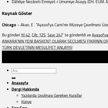
Dâhiliye Nezâreti Emniyet-i Umumiye Asayiş (DH. EUM. A
Kaynak Göster
Chicago
– Akan, E . “Ayasofya Cami’nin Müzeye Çevrilmesi Üzer
Bu gönderi
Yıl 42
,
Cilt: 125
,
Sayı: 247
’ te gönderildi ve
Ayasofy
ANKARA’NIN YENİ BAŞKENT OLARAK SEÇİLMESİ FİKRİNİN ORT
TÜRK DEVLETİNİN MESULİYET ANLAYIŞI
Türk Dünyası Araştırmaları Vakfı Yayınları - 2026 ©
Sayfa Düzeni:
Vedat.0k
Ara:
Anasayfa
Dergi Hakkında
Yazılarda Uyulması Gereken Kurallar
Künye