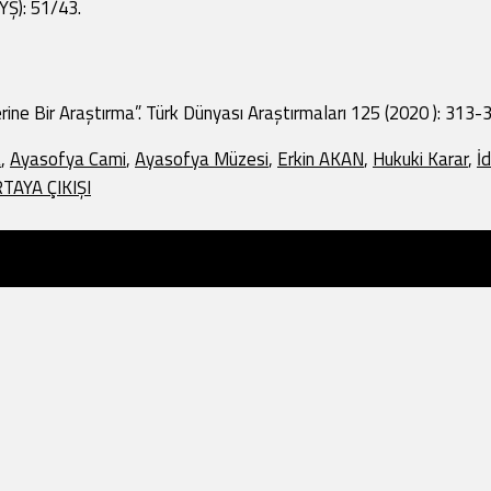
YŞ): 51/43.
ine Bir Araştırma”. Türk Dünyası Araştırmaları 125 (2020 ): 313-
a
,
Ayasofya Cami
,
Ayasofya Müzesi
,
Erkin AKAN
,
Hukuki Karar
,
İ
AYA ÇIKIŞI