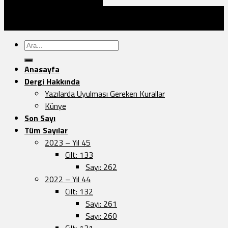
İNCELEMEK İÇİN TIKLAYINIZ
Türk Dünyası Araştırmaları Vakfı Yayınları - 2026 ©
Sayfa Düzeni:
Vedat.0k
Ara:
Anasayfa
Dergi Hakkında
Yazılarda Uyulması Gereken Kurallar
Künye
Son Sayı
Tüm Sayılar
2023 – Yıl 45
Cilt: 133
Sayı: 262
2022 – Yıl 44
Cilt: 132
Sayı: 261
Sayı: 260