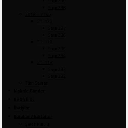
Sayı: 239
Sayı: 238
2018 – Yıl 40
Cilt: 120
Sayı: 237
Sayı: 236
Cilt: 119
Sayı: 235
Sayı: 234
Cilt: 118
Sayı: 233
Sayı: 232
Tüm Sayılar
Makale Gönder
ABONE OL
İletişim
Kurullar / Editörler
Şeref Kurulu