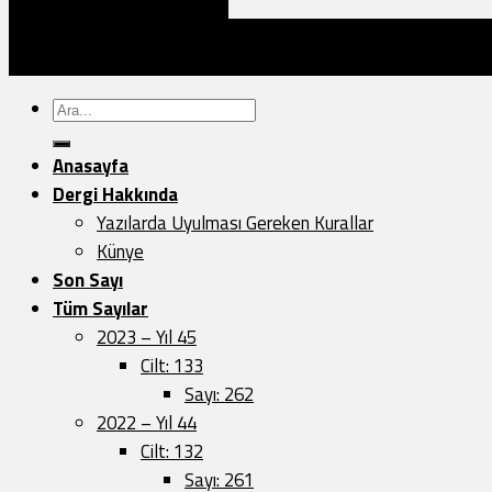
İNCELEMEK İÇİN TIKLAYINIZ
Türk Dünyası Araştırmaları Vakfı Yayınları - 2026 ©
Sayfa Düzeni:
Vedat.0k
Ara:
Anasayfa
Dergi Hakkında
Yazılarda Uyulması Gereken Kurallar
Künye
Son Sayı
Tüm Sayılar
2023 – Yıl 45
Cilt: 133
Sayı: 262
2022 – Yıl 44
Cilt: 132
Sayı: 261