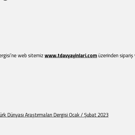
Dergisi’ne web sitemiz
www.tdavyayinlari.com
üzerinden sipariş 
ürk Dünyası Araştırmaları Dergisi Ocak / Şubat 2023