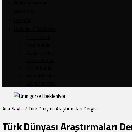
Makale Gönder
ABONE OL
İletişim
Kurullar / Editörler
Şeref Kurulu
Yayın Kurulu
Danışma Kurulu
Hakem Kurulu
Editör Kurulu
Alan Editörleri
Dergi Yönetimi
Ana Sayfa
/
Türk Dünyası Araştırmaları Dergisi
Türk Dünyası Araştırmaları De