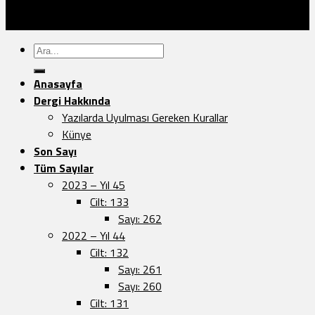
Türk Dünyası Araştırmaları Vakfı Yayınları - 2026 ©
Sayfa Düzeni:
Vedat.0k
Ara:
Anasayfa
Dergi Hakkında
Yazılarda Uyulması Gereken Kurallar
Künye
Son Sayı
Tüm Sayılar
2023 – Yıl 45
Cilt: 133
Sayı: 262
2022 – Yıl 44
Cilt: 132
Sayı: 261
Sayı: 260
Cilt: 131