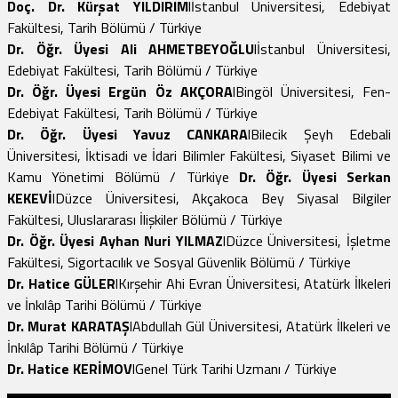
Doç. Dr. Kürşat YILDIRIM
lİstanbul Üniversitesi, Edebiyat
Fakültesi, Tarih Bölümü / Türkiye
Dr. Öğr. Üyesi Ali AHMETBEYOĞLU
lİstanbul Üniversitesi,
Edebiyat Fakültesi, Tarih Bölümü / Türkiye
Dr. Öğr. Üyesi Ergün Öz AKÇORA
lBingöl Üniversitesi, Fen-
Edebiyat Fakültesi, Tarih Bölümü / Türkiye
Dr. Öğr. Üyesi Yavuz CANKARA
lBilecik Şeyh Edebali
Üniversitesi, İktisadi ve İdari Bilimler Fakültesi, Siyaset Bilimi ve
Kamu Yönetimi Bölümü / Türkiye
Dr. Öğr. Üyesi Serkan
KEKEVİ
lDüzce Üniversitesi, Akçakoca Bey Siyasal Bilgiler
Fakültesi, Uluslararası İlişkiler Bölümü / Türkiye
Dr. Öğr. Üyesi Ayhan Nuri YILMAZ
lDüzce Üniversitesi, İşletme
Fakültesi, Sigortacılık ve Sosyal Güvenlik Bölümü / Türkiye
Dr. Hatice GÜLER
lKırşehir Ahi Evran Üniversitesi, Atatürk İlkeleri
ve İnkılâp Tarihi Bölümü / Türkiye
Dr. Murat KARATAŞ
lAbdullah Gül Üniversitesi, Atatürk İlkeleri ve
İnkılâp Tarihi Bölümü / Türkiye
Dr. Hatice KERİMOV
lGenel Türk Tarihi Uzmanı / Türkiye