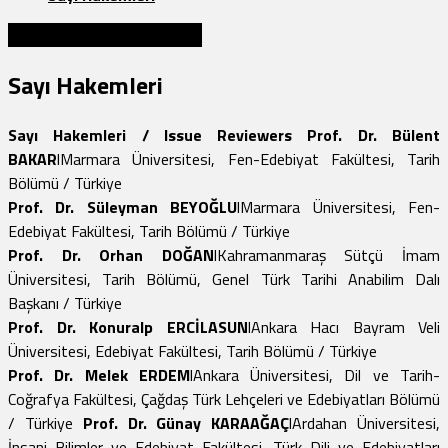
İNCELEMEK İÇİN TIKLAYINIZ
Sayı Hakemleri
Sayı Hakemleri / Issue Reviewers
Prof. Dr. Bülent
BAKAR
lMarmara Üniversitesi, Fen-Edebiyat Fakültesi, Tarih
Bölümü / Türkiye
Prof. Dr. Süleyman BEYOĞLU
lMarmara Üniversitesi, Fen-
Edebiyat Fakültesi, Tarih Bölümü / Türkiye
Prof. Dr. Orhan DOĞAN
lKahramanmaraş Sütçü İmam
Üniversitesi, Tarih Bölümü, Genel Türk Tarihi Anabilim Dalı
Başkanı / Türkiye
Prof. Dr. Konuralp ERCİLASUN
lAnkara Hacı Bayram Veli
Üniversitesi, Edebiyat Fakültesi, Tarih Bölümü / Türkiye
Prof. Dr. Melek ERDEM
lAnkara Üniversitesi, Dil ve Tarih-
Coğrafya Fakültesi, Çağdaş Türk Lehçeleri ve Edebiyatları Bölümü
/ Türkiye
Prof. Dr. Günay KARAAĞAÇ
lArdahan Üniversitesi,
İnsani Bilimler ve Edebiyat Fakültesi, Türk Dili ve Edebiyatları