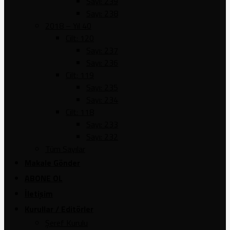
Sayı: 239
Sayı: 238
2018 – Yıl 40
Cilt: 120
Sayı: 237
Sayı: 236
Cilt: 119
Sayı: 235
Sayı: 234
Cilt: 118
Sayı: 233
Sayı: 232
Tüm Sayılar
Makale Gönder
ABONE OL
İletişim
Kurullar / Editörler
Şeref Kurulu