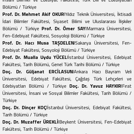
Bölümü / Türkiye
Prof. Dr. Mehmet Akif OKUR
lYıldız Teknik Üniversitesi, İktisadi
İdari Bilimler Fakültesi, Siyaset Bilimi ve Uluslararası İlişkiler
Bölümü / Türkiye
Prof. Dr. Ömer SAY
lMarmara Üniversitesi,
Fen-Edebiyat Fakültesi, Sosyoloji Bölümü / Türkiye
Prof. Dr. Hacı Musa TAŞDELEN
lSakarya Üniversitesi, Fen-
Edebiyat Fakültesi, Sosyoloji Bölümü / Türkiye
Prof. Dr. Mualla Uydu YÜCEL
lİstanbul Üniversitesi, Edebiyat
Fakültesi, Tarih Bölümü, Genel Türk Tarihi Bölümü / Türkiye
Doç. Dr. Güljanat ERCİLASUN
lAnkara Hacı Bayram Veli
Üniversitesi, Edebiyat Fakültesi, Çağdaş Türk Lehçeleri ve
Edebiyatları Bölümü / Türkiye
Doç. Dr. Yavuz HAYKIR
lFırat
Üniversitesi, İnsani ve Sosyal Bilimler Fakültesi, Tarih Bölümü /
Türkiye
Doç. Dr. Dinçer KOÇ
lİstanbul Üniversitesi, Edebiyat Fakültesi,
Tarih Bölümü / Türkiye
Doç. Dr. Muzaffer ÜREKLİ
lBeykent Üniversitesi, Fen-Edebiyat
Fakültesi, Tarih Bölümü / Türkiye