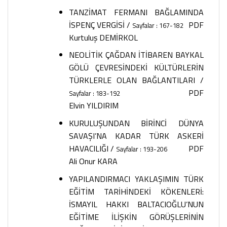
TANZİMAT FERMANI BAĞLAMINDA
İSPENÇ VERGİSİ
/
PDF
Sayfalar : 167-182
Kurtuluş DEMİRKOL
NEOLİTİK ÇAĞDAN İTİBAREN BAYKAL
GÖLÜ ÇEVRESİNDEKİ KÜLTÜRLERİN
TÜRKLERLE OLAN BAĞLANTILARI
/
PDF
Sayfalar : 183-192
Elvin YILDIRIM
KURULUŞUNDAN BİRİNCİ DÜNYA
SAVAŞI’NA KADAR TÜRK ASKERİ
HAVACILIĞI
/
PDF
Sayfalar : 193-206
Ali Onur KARA
YAPILANDIRMACI YAKLAŞIMIN TÜRK
EĞİTİM TARİHİNDEKİ KÖKENLERİ:
İSMAYIL HAKKI BALTACIOĞLU’NUN
EĞİTİME İLİŞKİN GÖRÜŞLERİNİN