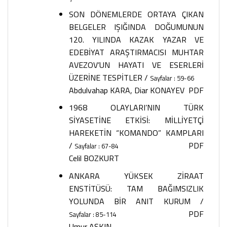
SON DÖNEMLERDE ORTAYA ÇIKAN
BELGELER IŞIĞINDA DOĞUMUNUN
120. YILINDA KAZAK YAZAR VE
EDEBİYAT ARAŞTIRMACISI MUHTAR
AVEZOV’UN HAYATI VE ESERLERİ
ÜZERİNE TESPİTLER
/
Sayfalar : 59-66
Abdulvahap KARA, Diar KONAYEV
PDF
1968 OLAYLARI’NIN TÜRK
SİYASETİNE ETKİSİ: MİLLİYETÇİ
HAREKETİN “KOMANDO” KAMPLARI
/
PDF
Sayfalar : 67-84
Celil BOZKURT
ANKARA YÜKSEK ZİRAAT
ENSTİTÜSÜ: TAM BAĞIMSIZLIK
YOLUNDA BİR ANIT KURUM
/
PDF
Sayfalar : 85-114
Umur AŞKIN