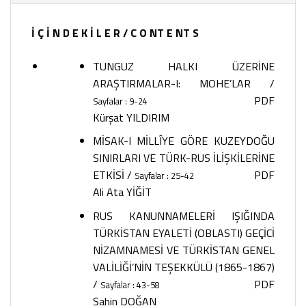
İ Ç İ N D E K İ L E R / C O NT E NT S
TUNGUZ HALKI ÜZERİNE
ARAŞTIRMALAR-I: MOHE’LAR
/
PDF
Sayfalar : 9-24
Kürşat YILDIRIM
MİSAK-I MİLLÎYE GÖRE KUZEYDOĞU
SINIRLARI VE TÜRK-RUS İLİŞKİLERİNE
ETKİSİ
/
PDF
Sayfalar : 25-42
Ali Ata YİĞİT
RUS KANUNNAMELERİ IŞIĞINDA
TÜRKİSTAN EYALETİ (OBLASTI) GEÇİCİ
NİZAMNAMESİ VE TÜRKİSTAN GENEL
VALİLİĞİ’NİN TEŞEKKÜLÜ (1865-1867)
/
PDF
Sayfalar : 43-58
Şahin DOĞAN