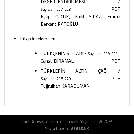
DEĞERLENDİRİLMESİ*
/
PDF
Sayfalar : 207-228
Eyüp CÜCÜK, Fadıl ŞİRAZ, Emrah
Berkant PATOĞLU
Kitap İncelemeleri
TÜRKÇENİN SIRLARI
/
Sayfalar : 229-234
Cansu DIRAMALI
PDF
TÜRKLERİN ALTIN ÇAĞI
/
PDF
Sayfalar : 235-240
Tuğrulhan KARADUMAN
Türk Dünyası Araştırmaları Vakfı Yayınları - 2026 ©
Sayfa Düzeni:
Vedat.0k