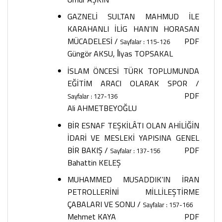
GAZNELİ SULTAN MAHMUD İLE
KARAHANLI İLİG HAN’IN HORASAN
MÜCADELESİ
/
PDF
Sayfalar : 115-126
Güngör AKSU, İ̇lyas TOPSAKAL
İSLAM ÖNCESİ TÜRK TOPLUMUNDA
EĞİTİM ARACI OLARAK SPOR
/
PDF
Sayfalar : 127-136
Ali AHMETBEYOĞLU
BİR ESNAF TEŞKİLÂTI OLAN AHİLİĞİN
İDARİ VE MESLEKİ YAPISINA GENEL
BİR BAKIŞ
/
PDF
Sayfalar : 137-156
Bahattin KELEŞ
MUHAMMED MUSADDIK’IN İRAN
PETROLLERİNİ MİLLİLEŞTİRME
ÇABALARI VE SONU
/
Sayfalar : 157-166
Mehmet KAYA
PDF