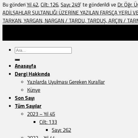
Bu gönderi
Yıl 42
,
Cilt: 126
,
Sayı: 249
’ te gönderildi ve
Dr. Öğr.
ADİLŞAHLAR SULTANLIĞI ÜZERİNE YAZILAN FARSÇA YERLİ 
TARKAN, YARGAN, NARGAN / TARDU, TARDUŞ, ARÇIN / TA
Türk Dünyası Araştırmaları Vakfı Yayınları - 2026 ©
Sayfa Düzeni:
Vedat.0k
Ara:
Anasayfa
Dergi Hakkında
Yazılarda Uyulması Gereken Kurallar
Künye
Son Sayı
Tüm Sayılar
2023 – Yıl 45
Cilt: 133
Sayı: 262