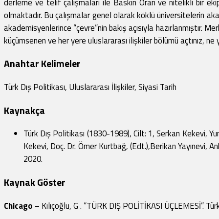
derleme ve telif çalışmaları ile Baskın Oran ve nitelikli bir ek
olmaktadır. Bu çalışmalar genel olarak köklü üniversitelerin a
akademisyenlerince “çevre”nin bakış açısıyla hazırlanmıştır. M
küçümsenen ve her yere uluslararası ilişkiler bölümü açtınız, ne y
Anahtar Kelimeler
Türk Dış Politikası, Uluslararası İlişkiler, Siyasi Tarih
Kaynakça
Türk Dış Politikası (1830-1989), Cilt: 1, Serkan Kekevi, Yu
Kekevi, Doç. Dr. Ömer Kurtbağ, (Edt.),Berikan Yayınevi, Ank
2020.
Kaynak Göster
Chicago
– Kılıçoğlu, G . “TÜRK DIŞ POLİTİKASI ÜÇLEMESİ”. Türk