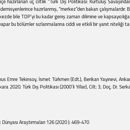
ipçe hazırlanan üç ciltlik “Türk Dış Politikası: Kurtuluş Savaşınd
kademisyenlerince hazırlanmış, “merkez”den bakan çalışmalardır. 
erkezde bile TDP’yi bu kadar geniş zaman dilimine ve kapsayıcılı
apar bu bölümler sızlanmalarına ciddi ve etkili bir yanıt niteliği 
nus Emre Tekinsoy, İsmet Türkmen (Edt.), Berikan Yayınevi, Ankara 20
ara 2020. Türk Dış Politikası (2000’li Yıllar), Cilt: 3, Doç. Dr. Se
 Dünyası Araştırmaları 126 (2020 ): 469-470