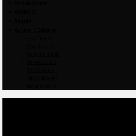
Makale Gönder
ABONE OL
İletişim
Kurullar / Editörler
Şeref Kurulu
Yayın Kurulu
Danışma Kurulu
Hakem Kurulu
Editör Kurulu
Alan Editörleri
Dergi Yönetimi
Yıl 42
,
Cilt: 126
,
Sayı: 249
TÜRK DIŞ POLİTİKASI ÜÇLEME