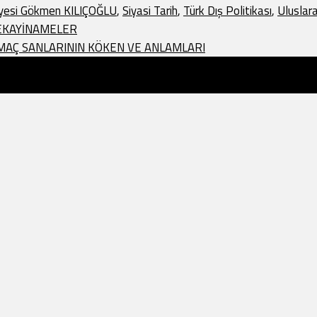
 Üyesi Gökmen KILIÇOĞLU
,
Siyasi Tarih
,
Türk Dış Politikası
,
Uluslarar
VEKAYİNAMELER
RMAÇ SANLARININ KÖKEN VE ANLAMLARI