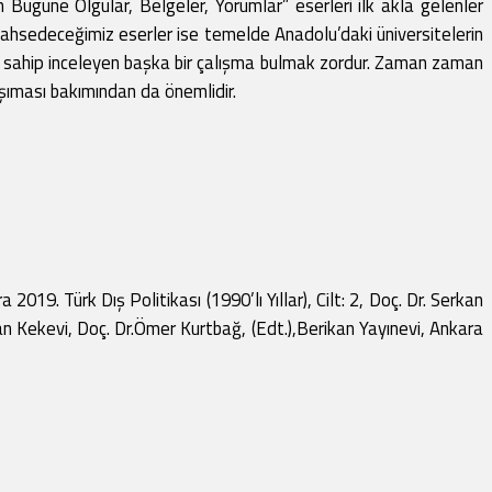
an Bugüne Olgular, Belgeler, Yorumlar” eserleri ilk akla gelenler
Bahsedeceğimiz eserler ise temelde Anadolu’daki üniversitelerin
ğa sahip inceleyen başka bir çalışma bulmak zordur. Zaman zaman
taşıması bakımından da önemlidir.
19. Türk Dış Politikası (1990’lı Yıllar), Cilt: 2, Doç. Dr. Serkan
rkan Kekevi, Doç. Dr.Ömer Kurtbağ, (Edt.),Berikan Yayınevi, Ankara