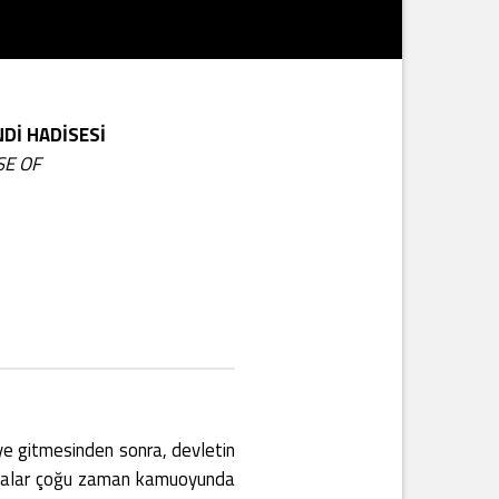
NDİ HADİSESİ
SE OF
iye gitmesinden sonra, devletin
lışmalar çoğu zaman kamuoyunda