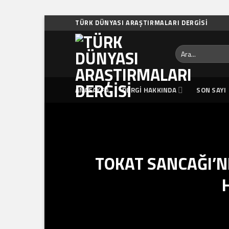
Skip
TÜRK DÜNYASI ARAŞTIRMALARI DERGISI
to
content
Ara:
ANASAYFA
DERGI HAKKINDA
SON SAYI
TOKAT SANCAĞI’ND