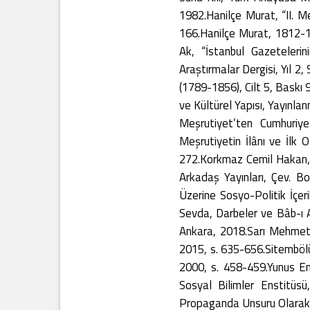
1982.Hanilçe Murat, “II. M
166.Hanilçe Murat, 1812-18
Ak, “İstanbul Gazeteleri
Araştırmalar Dergisi, Yıl 2
(1789-1856), Cilt 5, Baskı 
ve Kültürel Yapısı, Yayınla
Meşrutiyet’ten Cumhuriyet
Meşrutiyetin İlânı ve İlk 
272.Korkmaz Cemil Hakan, İ
Arkadaş Yayınları, Çev. B
Üzerine Sosyo-Politik İçer
Sevda, Darbeler ve Bâb-ı A
Ankara, 2018.Sarı Mehmet A
2015, s. 635-656.Sitembölük
2000, s. 458-459.Yunus E
Sosyal Bilimler Enstitüs
Propaganda Unsuru Olarak K