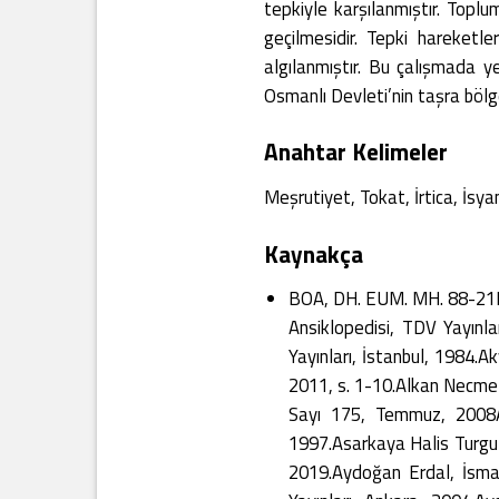
tepkiyle karşılanmıştır. Toplu
geçilmesidir. Tepki hareketle
algılanmıştır. Bu çalışmada ye
Osmanlı Devleti’nin taşra bölg
Anahtar Kelimeler
Meşrutiyet, Tokat, İrtica, İsy
Kaynakça
BOA, DH. EUM. MH. 88-21BO
Ansiklopedisi, TDV Yayınl
Yayınları, İstanbul, 1984.Ak
2011, s. 1-10.Alkan Necmet
Sayı 175, Temmuz, 2008Ar
1997.Asarkaya Halis Turgut
2019.Aydoğan Erdal, İsmai