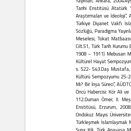
Yayınları, Ankara, 2004.A
Tarihi Enstitüsü Atatürk
Araştırmaları ve İdeoloji”
Türkiye Diyanet Vakfı İsl
Sözlüğü, Paradigma Yayınlar
Meselesi, Tokat Matbaası, 
Cilt.51, Türk Tarih Kurum
1908 – 1911) Mebusan Mecl
Kültürel Hayat Sempozyumu 
s. 522- 543.Daş Mustafa, “
Kültürü Sempozyumu 25-26 E
Mı? Bir İnşa Süreci”, AÜDT
Öncü Habercisi: Kör Ali ve
112.Duman Ömer, II. Meşru
Enstitüsü, Erzurum, 200
Ondokuz Mayıs Üniversites
Türkleşmek İslamlaşmak Mu
Suna Kili, Türk Anayasa Me