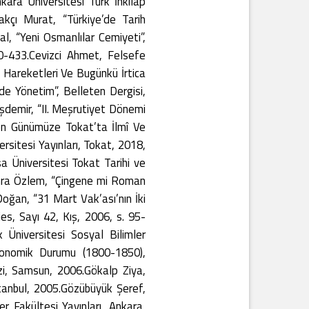
ara Üniversitesi Türk İnkılâp
kçı Murat, “Türkiye’de Tarih
l, “Yeni Osmanlılar Cemiyeti”,
30-433.Cevizci Ahmet, Felsefe
a Hareketleri Ve Bugünkü İrtica
de Yönetim”, Belleten Dergisi,
demir, “II. Meşrutiyet Dönemi
ten Günümüze Tokat’ta İlmî Ve
sitesi Yayınları, Tokat, 2018,
a Üniversitesi Tokat Tarihi ve
Semra Özlem, “Çingene mi Roman
Doğan, “31 Mart Vak’ası’nın İki
es, Sayı 42, Kış, 2006, s. 95-
 Üniversitesi Sosyal Bilimler
konomik Durumu (1800-1850),
zi, Samsun, 2006.Gökalp Ziya,
tanbul, 2005.Gözübüyük Şeref,
r Fakültesi Yayınları, Ankara,