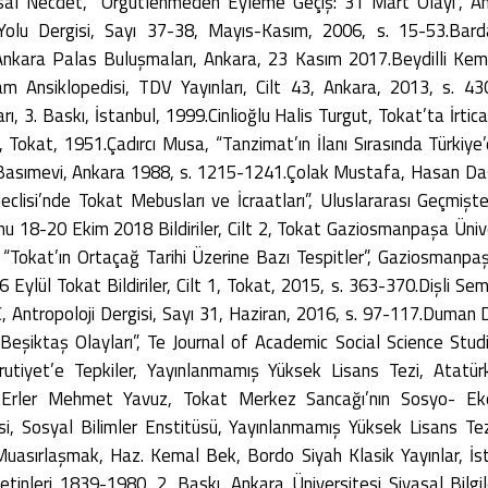
ysal Necdet, “Örgütlenmeden Eyleme Geçiş: 31 Mart Olayı”, Ank
 Yolu Dergisi, Sayı 37-38, Mayıs-Kasım, 2006, s. 15-53.Barda
, Ankara Palas Buluşmaları, Ankara, 23 Kasım 2017.Beydilli Kema
am Ansiklopedisi, TDV Yayınları, Cilt 43, Ankara, 2013, s. 4
ı, 3. Baskı, İstanbul, 1999.Cinlioğlu Halis Turgut, Tokat’ta İrtic
Tokat, 1951.Çadırcı Musa, “Tanzimat’ın İlanı Sırasında Türkiye’
u Basımevi, Ankara 1988, s. 1215-1241.Çolak Mustafa, Hasan Daş
isi’nde Tokat Mebusları ve İcraatları”, Uluslararası Geçmiş
18-20 Ekim 2018 Bildiriler, Cilt 2, Tokat Gaziosmanpaşa Üniver
Tokat’ın Ortaçağ Tarihi Üzerine Bazı Tespitler”, Gaziosmanpaş
ylül Tokat Bildiriler, Cilt 1, Tokat, 2015, s. 363-370.Dişli 
C, Antropoloji Dergisi, Sayı 31, Haziran, 2016, s. 97-117.Duman 
 Beşiktaş Olayları”, Te Journal of Academic Social Science Studi
tiyet’e Tepkiler, Yayınlanmamış Yüksek Lisans Tezi, Atatürk
8.Erler Mehmet Yavuz, Tokat Merkez Sancağı’nın Sosyo- E
i, Sosyal Bilimler Enstitüsü, Yayınlanmamış Yüksek Lisans Te
asırlaşmak, Haz. Kemal Bek, Bordo Siyah Klasik Yayınlar, İs
tinleri 1839-1980, 2. Baskı, Ankara Üniversitesi Siyasal Bilgile