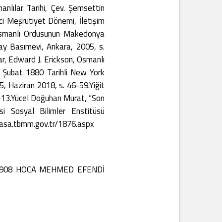
nlılar Tarihi, Çev. Şemsettin
nci Meşrutiyet Dönemi, İletişim
 Osmanlı Ordusunun Makedonya
may Basımevi, Ankara, 2005, s.
ar, Edward J. Erickson, Osmanlı
23 Şubat 1880 Tarihli New York
5, Haziran 2018, s. 46-59.Yiğit
12-13.Yücel Doğuhan Murat, “Son
i Sosyal Bilimler Enstitüsü
ayasa.tbmm.gov.tr/1876.aspx
 1908 HOCA MEHMED EFENDİ