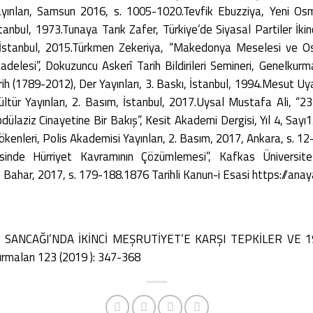
ayınları, Samsun 2016, s. 1005-1020.Tevfik Ebuzziya, Yeni Osma
İstanbul, 1973.Tunaya Tarık Zafer, Türkiye’de Siyasal Partiler İki
t 1, İstanbul, 2015.Türkmen Zekeriya, “Makedonya Meselesi ve
delesi”, Dokuzuncu Askerî Tarih Bildirileri Semineri, Genelkur
rih (1789-2012), Der Yayınları, 3. Baskı, İstanbul, 1994.Mesut Uy
Kültür Yayınları, 2. Basım, İstanbul, 2017.Uysal Mustafa Ali, “
laziz Cinayetine Bir Bakış”, Kesit Akademi Dergisi, Yıl 4, Sayı1
 Kökenleri, Polis Akademisi Yayınları, 2. Basım, 2017, Ankara, s. 
nde Hürriyet Kavramının Çözümlemesi”, Kafkas Üniversites
Bahar, 2017, s. 179-188.1876 Tarihli Kanun-i Esasi https://an
T SANCAĞI’NDA İKİNCİ MEŞRUTİYET’E KARŞI TEPKİLER VE
ırmaları 123 (2019 ): 347-368