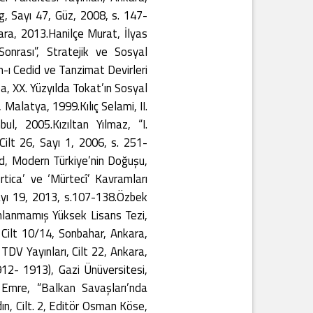
g, Sayı 47, Güz, 2008, s. 147-
kara, 2013.Hanilçe Murat, İlyas
onrası”, Stratejik ve Sosyal
am-ı Cedid ve Tanzimat Devirleri
a, XX. Yüzyılda Tokat’ın Sosyal
 Malatya, 1999.Kılıç Selami, II.
ul, 2005.Kızıltan Yılmaz, “I.
Cilt 26, Sayı 1, 2006, s. 251-
rd, Modern Türkiye’nin Doğuşu,
tica’ ve ‘Mürtecî’ Kavramları
Sayı 19, 2013, s.107-138.Özbek
ınlanmamış Yüksek Lisans Tezi,
 Cilt 10/14, Sonbahar, Ankara,
TDV Yayınları, Cilt 22, Ankara,
2- 1913), Gazi Ünüversitesi,
 Emre, “Balkan Savaşları’nda
n, Cilt. 2, Editör Osman Köse,