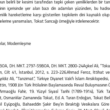
mun belirli bir kesimi tarafından tepki çeken yeniliklerden bir 
rinin içerisinde yer alan bazı din adamları yüzünden, bu hadi
nilik hareketlerine karşı gösterilen tepkilerin dini kaynaklı ol
elerine yansımaları, Tokat Sancağı örneğiyle irdelenecektir.
anlar, Modernleşme
A, DH. MKT. 2797-59BOA, DH. MKT. 2800-24Açıkel Ali, “Tokat”
arı, Cilt 41, İstanbul, 2012, s. 223-226.Ahmad Feroz, İttihat 
yıldız Ali, “Tanzimat”, Türkiye Diyanet Vakfı İslam Ansiklopedisi,
tin, 1908 Jön Türk İhtilalinin Başlamasında Reval Buluşmasının Ö
maoğlu Fahir, 19. Yüzyıl Siyasî Tarihi (1789-1914), Türk Tar
, Osmanlılar Zamanında Tokat, Ed. A. Turan Erdoğan, Tokat Beled
l Eyüpoğlu, Bahaeddin Şakir Bey’in Bıraktığı Vesikalara Göre İ