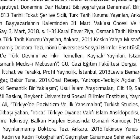
eşrutiyet Dönemine Dair Hatırat Bibliyografyası Denemesi”, Bili
13 Tarihli Tokat Şer iye Sicili, Türk Tarih Kurumu Yayınları, An
nin Başyazarlarının Kaleminden 31 Mart Vak’ası Öncesi Ve S
, Sayı 3, Mart, 2018, s. 1-31.Karal Enver Ziya, Osmanlı Tarihi Niz
9, Türk Tarih Kurumu Yayınları, Ankara, 2011.Keskin Yahya Mustaf
nmamış Doktora Tezi, İnönü Üniversitesi Sosyal Bilimler Enstitüsü,
’e Türk Devrimi ve Fikir Temelleri, Kaynak Yayınları, İstanb
Osmanlı Meclis-i Mebusan’ı”, GÜ, Gazi Eğitim Fakültesi Dergisi, 
ttihat ve Terakki, Profil Yayıncılık, İstanbul, 2013Lewis Berna
oğaç Babür Tuna, 2014.Önal Recep, “Antropo-Teolojik Açıdan ‘İr
ikli Semantik Bir Yaklaşım”, Usul İslam Araştırmaları, Cilt 19, 
li Baskını, Beykent Üniversitesi Sosyal Bilimler Enstitüsü, Yay
li, “Türkiye’de Pozivitizm Ve İlk Yansımaları”, Turkish Studies,
başı Şaban, “İrtica”, Türkiye Diyanet Vakfı İslam Ansiklopedisi, 
mre Tekinsoy, Balkan Harpleri Esnasında Osmanlı Kamuoyu (191
ü, Yayınlanmamış Doktora Tezi, Ankara, 2015.Tekinsoy Yunus
adın ve Kadın Fotoğrafları”, Geçmişten Günümüze Şehir ve Kadı