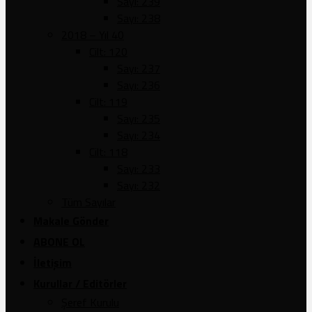
Sayı: 239
Sayı: 238
2018 – Yıl 40
Cilt: 120
Sayı: 237
Sayı: 236
Cilt: 119
Sayı: 235
Sayı: 234
Cilt: 118
Sayı: 233
Sayı: 232
Tüm Sayılar
Makale Gönder
ABONE OL
İletişim
Kurullar / Editörler
Şeref Kurulu