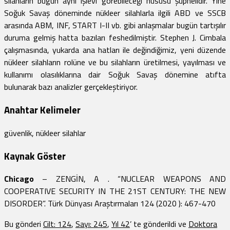
silahların bugün aynı işlevi görebileceği hususu şüphelidir. Yine
Soğuk Savaş döneminde nükleer silahlarla ilgili ABD ve SSCB
arasında ABM, INF, START I-II vb. gibi anlaşmalar bugün tartışılır
duruma gelmiş hatta bazıları feshedilmiştir. Stephen J. Cimbala
çalışmasında, yukarda ana hatları ile değindiğimiz, yeni düzende
nükleer silahların rolüne ve bu silahların üretilmesi, yayılması ve
kullanımı olasılıklarına dair Soğuk Savaş dönemine atıfta
bulunarak bazı analizler gerçekleştiriyor.
Anahtar Kelimeler
güvenlik, nükleer silahlar
Kaynak Göster
Chicago
– ZENGİN, A . “NUCLEAR WEAPONS AND
COOPERATIVE SECURITY IN THE 21ST CENTURY: THE NEW
DISORDER”. Türk Dünyası Araştırmaları 124 (2020 ): 467-470
Bu gönderi
Cilt: 124
,
Sayı: 245
,
Yıl 42
’ te gönderildi ve
Doktora