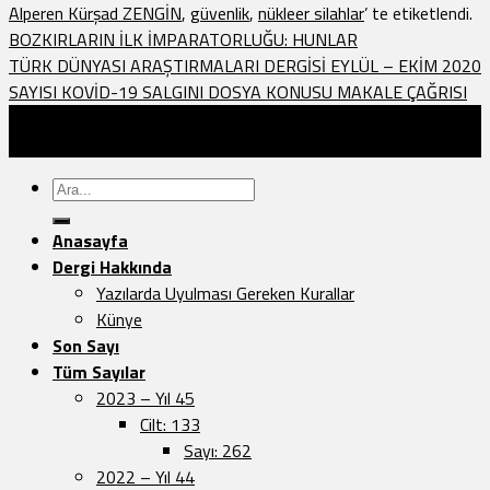
Alperen Kürşad ZENGİN
,
güvenlik
,
nükleer silahlar
’ te etiketlendi.
BOZKIRLARIN İLK İMPARATORLUĞU: HUNLAR
TÜRK DÜNYASI ARAŞTIRMALARI DERGİSİ EYLÜL – EKİM 2020
SAYISI KOVİD-19 SALGINI DOSYA KONUSU MAKALE ÇAĞRISI
Türk Dünyası Araştırmaları Vakfı Yayınları - 2026 ©
Sayfa Düzeni:
Vedat.0k
Ara:
Anasayfa
Dergi Hakkında
Yazılarda Uyulması Gereken Kurallar
Künye
Son Sayı
Tüm Sayılar
2023 – Yıl 45
Cilt: 133
Sayı: 262
2022 – Yıl 44