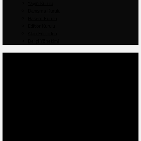
Yayın Kurulu
Danışma Kurulu
Hakem Kurulu
Editör Kurulu
Alan Editörleri
Dergi Yönetimi
Cilt: 124
,
Sayı: 245
,
Yıl 42
NUCLEAR WEAPONS AND
COOPERATIVE SECURITY IN
THE 21ST CENTURY: THE NEW
DISORDER