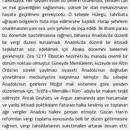
farkındaydı. Her şeyden evvel bu yerlerin onarılması, yeniden can
ve mal güvenliğinin sağlanması, yüksek bir idari mekanizmanın
hayata geçirilmesi gerekiyordu. O sebeple Hülegü, tahribata
uğrayan bölgelerin hızla inşa edilmesine başladı. Harap şehirlerin
onarılmasının yanı sıra yeni şehirler de inşa edildi. İlk ilhanlı parası
bu dönemde bastırılmasına rağmen, bilhassa Anadolu’da düzenli
bir vergi düzeni kurulamadı. Anadolu’da düzenli bir iktisadi
teşkilattan söz edebilmek için Abaka dönemini beklemek
gerekmiştir. Zira 1277 Elbistan hezimeti bu manada önemli bir
dönüm noktası olmuştur. Güneyde Memlüklerin, kuzeyde ise Altın
Orda’nın sürekli yayılmacı siyaseti Anadolu’nun doğrudan
yönetilmesi mecburiyetini kaçınılmaz kılmıştır. Bu sebeple
Anadolu’nun gelirlerini Moğol mali sistemine göre yeniden
düzenlemek için, “İstîfâ-i Memâlik-i Rûm” adıyla bir makam teşkil
edilmiştir. Ancak Geyhatu ve Argun zamanında aşırı harcamalar
ve yanlış iktisadi politikaların faturası halka kesilmiş ve toplanan
ağır vergiler Anadolu halkını perişan etmiştir. Gazan Han’ın
reformları vergi toplama konusunda belli bir düzen getirmesine
rağmen, vergi tahsildarlarının suiistimalleri artarak devam etti.