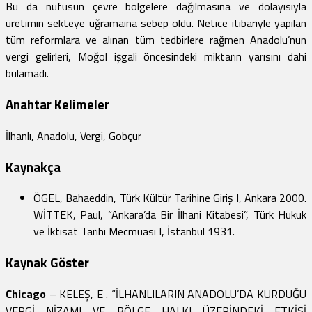
Bu da nüfusun çevre bölgelere dağılmasına ve dolayısıyla
üretimin sekteye uğramaına sebep oldu. Netice itibariyle yapılan
tüm reformlara ve alınan tüm tedbirlere rağmen Anadolu’nun
vergi gelirleri, Moğol işgali öncesindeki miktarın yarısını dahi
bulamadı.
Anahtar Kelimeler
İlhanlı, Anadolu, Vergi, Gobçur
Kaynakça
ÖGEL, Bahaeddin, Türk Kültür Tarihine Giriş I, Ankara 2000.
WİTTEK, Paul, “Ankara’da Bir İlhani Kitabesi”, Türk Hukuk
ve İktisat Tarihi Mecmuası I, İstanbul 1931.
Kaynak Göster
Chicago
– KELEŞ, E . “İLHANLILARIN ANADOLU’DA KURDUĞU
VERGİ NİZAMI VE BÖLGE HALKI ÜZERİNDEKİ ETKİSİ