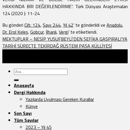
HAKKINDA BİR DEĞERLENDİRME”. Türk Dünyası Araştırmaları
124 (2020 ): 11-24
Bu gönderi
Cilt: 124
,
Sayı: 244
,
Yıl 42
’ te gönderildi ve
Anadolu
,
Dr. Erol Keleş
,
Gobçur
,
İlhanlı
,
Vergi
’ te etiketlendi.
MEKTUPLAR – NESİP YUSUFBEYLİ’DEN ŞEFİKA GASPIRALI’YA
TARİHİ SÜREÇTE TEKİRDAĞ RÜSTEM PAŞA KÜLLİYESİ
Türk Dünyası Araştırmaları Vakfı Yayınları - 2026 ©
Sayfa Düzeni:
Vedat.0k
Ara:
Anasayfa
Dergi Hakkında
Yazılarda Uyulması Gereken Kurallar
Künye
Son Sayı
Tüm Sayılar
2023 – Yıl 45