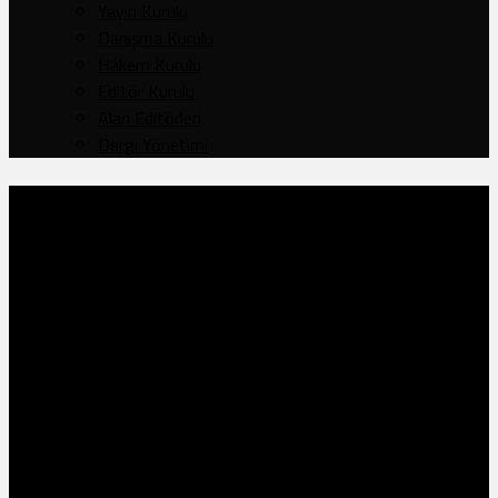
Yayın Kurulu
Danışma Kurulu
Hakem Kurulu
Editör Kurulu
Alan Editörleri
Dergi Yönetimi
Cilt: 124
,
Sayı: 244
,
Yıl 42
İLHANLILARIN ANADOLU’DA
KURDUĞU VERGİ NİZAMI VE
BÖLGE HALKI ÜZERİNDEKİ
ETKİSİ HAKKINDA BİR
DEĞERLENDİRME