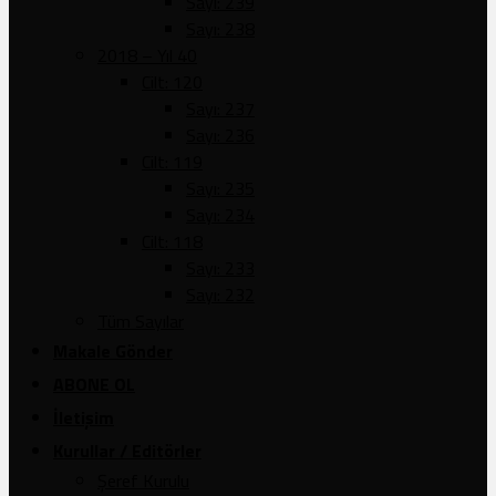
Sayı: 239
Sayı: 238
2018 – Yıl 40
Cilt: 120
Sayı: 237
Sayı: 236
Cilt: 119
Sayı: 235
Sayı: 234
Cilt: 118
Sayı: 233
Sayı: 232
Tüm Sayılar
Makale Gönder
ABONE OL
İletişim
Kurullar / Editörler
Şeref Kurulu